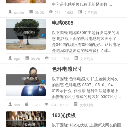
中它是电感单位代称,R前是整数,...
sslake
08-28
991
683
文章列表
电感0805
以下围绕“电感0805”主题解决网友的困
惑 电路板上面的贴片电感封装画小了,
是0402的,现只有0805的,好... 贴片电感
是吧,你焊盘两边的线有多粗? 建...
dg0
08-28
927
723
文章列表
色环电感尺寸
以下围绕“色环电感尺寸”主题解决网友
的困惑 色环电感“0307、0510、041
0”表示什么_作业帮 这种叫法是市场上
面普遍的尺寸编成的封装如:0307尺寸...
shd
08-28
284
177
文章列表
182光伏板
以下围绕“182光伏板”主题解决网友的困