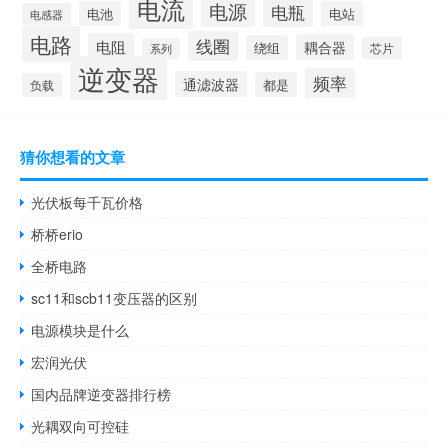
电流
电源
电瓶
电池
电站
电感器
电路
线圈
电阻
耦合器
绕组
芯片
系列
逆变器
频率
通滤波器
都是
负载
猜你想看的文章
光伏板每千瓦价格
桥桥erio
全桥电路
sc11和scb11变压器的区别
电源模块是什么
宏润光伏
国内品牌逆变器排行榜
光耦双向可控硅