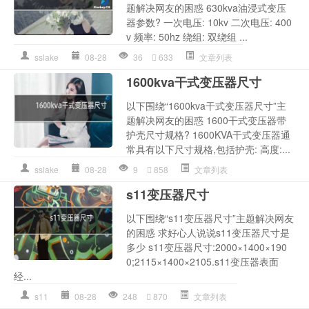
题解决网友的困惑 630kva油浸式变压
器参数? 一次电压: 10kv 二次电压: 400
v 频率: 50hz 绕组: 双绕组 ...
sslake
08-28
36
633
文章列表
1600kva干式变压器尺寸
以下围绕“1600kva干式变压器尺寸”主
题解决网友的困惑 1600干式变压器带
护壳尺寸规格? 1600KVA干式变压器通
常具有以下尺寸规格,包括护壳: 高度:...
sslake
08-28
9
858
文章列表
s11变压器尺寸
以下围绕“s11变压器尺寸”主题解决网友
的困惑 求好心人说说s11变压器尺寸是
多少 s11变压器尺寸:2000×1400×190
0;2115×1400×2105.s11变压器表面
经...
s11
08-28
248
870
文章列表