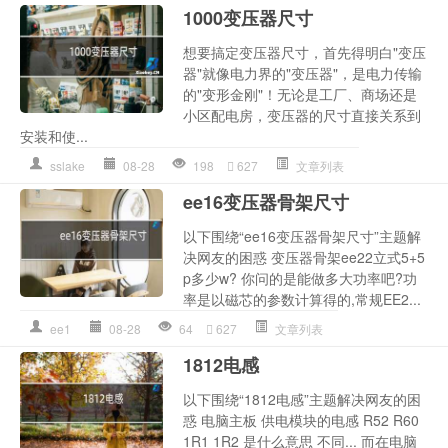
1000变压器尺寸
想要搞定变压器尺寸，首先得明白"变压
器"就像电力界的"变压器"，是电力传输
的"变形金刚"！无论是工厂、商场还是
小区配电房，变压器的尺寸直接关系到
安装和使...
sslake
08-28
198
627
文章列表
ee16变压器骨架尺寸
以下围绕“ee16变压器骨架尺寸”主题解
决网友的困惑 变压器骨架ee22立式5+5
p多少w? 你问的是能做多大功率吧?功
率是以磁芯的参数计算得的,常规EE2...
ee1
08-28
64
627
文章列表
1812电感
以下围绕“1812电感”主题解决网友的困
惑 电脑主板 供电模块的电感 R52 R60
1R1 1R2 是什么意思 不同... 而在电脑