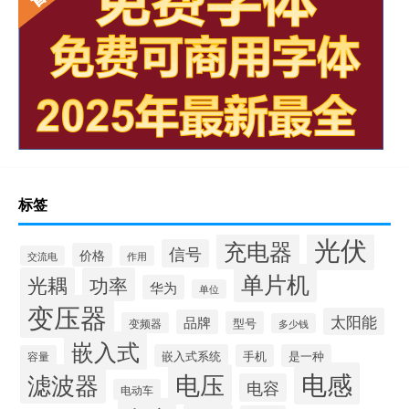
标签
光伏
充电器
信号
价格
交流电
作用
单片机
光耦
功率
华为
单位
变压器
太阳能
品牌
型号
变频器
多少钱
嵌入式
嵌入式系统
手机
是一种
容量
电感
滤波器
电压
电容
电动车