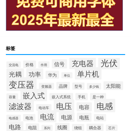
标签
光伏
充电器
信号
价格
交流电
作用
单片机
光耦
功率
华为
单位
变压器
太阳能
品牌
型号
变频器
多少钱
嵌入式
嵌入式系统
手机
是一种
容量
电感
滤波器
电压
电容
电动车
电流
电源
电瓶
电池
电站
电感器
电路
线圈
电阻
耦合器
绕组
芯片
系列