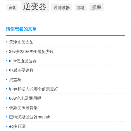
逆变器
频率
通滤波器
都是
负载
猜你想看的文章
天津光伏支架
36v变220v逆变器多少钱
mfb低通滤波器
电感主要参数
混堂桥
fpga和嵌入式哪个前景更好
66w充电器通用吗
低频变压器骨架
巴特沃斯滤波器matlab
eq变压器