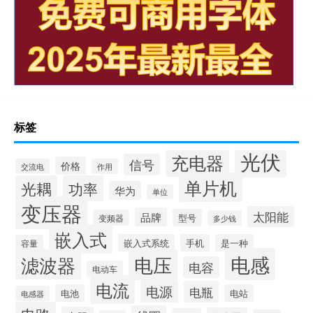
标签
光伏
充电器
信号
价格
交流电
作用
单片机
光耦
功率
华为
单位
变压器
太阳能
品牌
型号
变频器
多少钱
嵌入式
嵌入式系统
手机
是一种
容量
电感
滤波器
电压
电容
电动车
电流
电源
电瓶
电池
电站
电感器