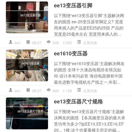
ee13变压器引脚
以下围绕“ee13变压器引脚”主题解决网
友的困惑 ee-25变压器管脚定义? 宽度
用来插入的产品是EE25的25指 产品的
宽度是25毫米左右 宽度用来插入的...
ee1
08-27
545
525
文章列表
ee1610变压器
以下围绕“ee1610变压器”主题解决网友
的困惑 全球十大液晶电视排名情况如
何-设计本有问必答 海信电器拥有中国
最先进数字电视机生产线之一,年彩...
ee1
08-27
600
159
文章列表
ee13变压器尺寸规格
以下围绕“ee13变压器尺寸规格”主题解
决网友的困惑 【各高频变压器的最大承
受功率为多少?如EE10,EE13,EE16,EF
20... 1楼:这个也要看楼主所定的磁...