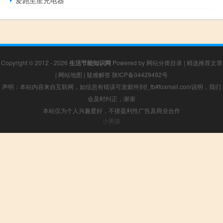
爱跑至星充电器
Copyright © 2012 - 2026
生活节能知识网
Powered by
网站分类目录
|
精选推荐文章
|
网站地图
|
疑难解答
陕ICP备04429492号
声明：本站内容来自互联网，如信息有错误可发邮件到f_fb#foxmail.com说明，我们
会及时纠正，谢谢
本站仅为个人兴趣爱好，不接盈利性广告及商业合作
小男孩