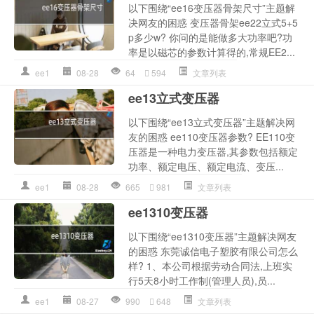
以下围绕“ee16变压器骨架尺寸”主题解
决网友的困惑 变压器骨架ee22立式5+5
p多少w? 你问的是能做多大功率吧?功
率是以磁芯的参数计算得的,常规EE2...
ee1
08-28
64
594
文章列表
ee13立式变压器
以下围绕“ee13立式变压器”主题解决网
友的困惑 ee110变压器参数? EE110变
压器是一种电力变压器,其参数包括额定
功率、额定电压、额定电流、变压...
ee1
08-28
665
981
文章列表
ee1310变压器
以下围绕“ee1310变压器”主题解决网友
的困惑 东莞诚信电子塑胶有限公司怎么
样? 1、本公司根据劳动合同法,上班实
行5天8小时工作制(管理人员),员...
ee1
08-27
990
648
文章列表