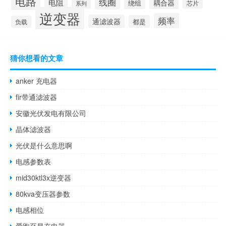
电路
线圈
电阻
耦合器
绕组
芯片
系列
逆变器
频率
通滤波器
都是
负载
猜你想看的文章
anker 充电器
fir带通滤波器
安徽光伏发电有限公司
晶体滤波器
光伏是什么意思啊
电感参数表
mid30ktl3x逆变器
80kva变压器参数
电感相位