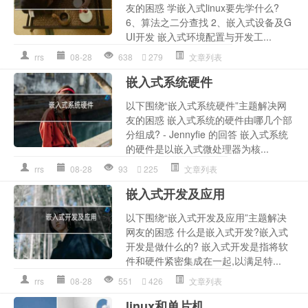
友的困惑 学嵌入式linux要先学什么?
6、算法之二分查找 2、嵌入式设备及G
UI开发 嵌入式环境配置与开发工...
rrs
08-28
638
279
文章列表
嵌入式系统硬件
以下围绕“嵌入式系统硬件”主题解决网
友的困惑 嵌入式系统的硬件由哪几个部
分组成? - Jennyfie 的回答 嵌入式系统
的硬件是以嵌入式微处理器为核...
rrs
08-28
93
225
文章列表
嵌入式开发及应用
以下围绕“嵌入式开发及应用”主题解决
网友的困惑 什么是嵌入式开发?嵌入式
开发是做什么的? 嵌入式开发是指将软
件和硬件紧密集成在一起,以满足特...
rrs
08-28
551
426
文章列表
linux和单片机