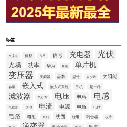
标签
光伏
充电器
信号
价格
交流电
作用
单片机
光耦
功率
华为
单位
变压器
太阳能
品牌
型号
变频器
多少钱
嵌入式
嵌入式系统
手机
是一种
容量
电感
滤波器
电压
电容
电动车
电流
电源
电瓶
电池
电站
电感器
电路
线圈
电阻
耦合器
绕组
芯片
系列
逆变器
频率