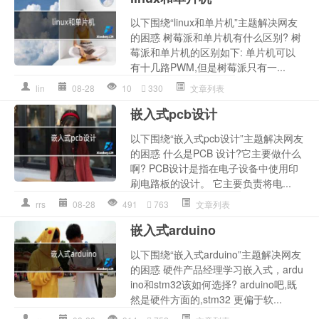
以下围绕“linux和单片机”主题解决网友
的困惑 树莓派和单片机有什么区别? 树
莓派和单片机的区别如下: 单片机可以
有十几路PWM,但是树莓派只有一...
lin
08-28
10
330
文章列表
嵌入式pcb设计
以下围绕“嵌入式pcb设计”主题解决网友
的困惑 什么是PCB 设计?它主要做什么
啊? PCB设计是指在电子设备中使用印
刷电路板的设计。 它主要负责将电...
rrs
08-28
491
763
文章列表
嵌入式arduino
以下围绕“嵌入式arduino”主题解决网友
的困惑 硬件产品经理学习嵌入式，ardu
ino和stm32该如何选择? arduino吧,既
然是硬件方面的,stm32 更偏于软...