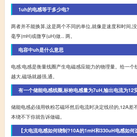
1uh的电感等于多少电?
两者并不能换算,这是两个不同的单位,就像是速度和时间,没有
毫亨(mH)或微亨(uH)做... 两。
电容中uh是什么意思
电感:电感是衡量线圈产生电磁感应能力的物理量。给一个
越大,磁场就越强,通。
有一个储能电感线圈,标称电感量为7uH,输出电流为12安,
储能电感必须用铁粉芯磁环然后电流时决定线径的,12A差
本绕不下你就告诉做磁。
【大电流电感如何绕制?10A的1mH和330uH电感如何选