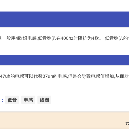
喇叭一般用4欧姆电感,低音喇叭在400hz时阻抗为4欧。 低音喇叭
47uh的电感可以代替37uh的电感,但是会导致电感值增加,从而
：
低音
电感
线圈
7