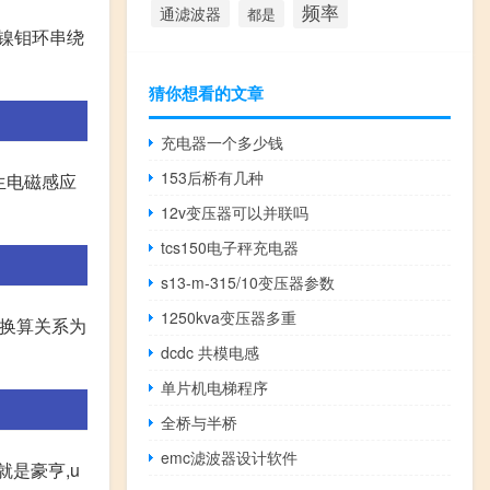
频率
通滤波器
都是
0铁镍钼环串绕
猜你想看的文章
充电器一个多少钱
153后桥有几种
生电磁感应
12v变压器可以并联吗
tcs150电子秤充电器
s13-m-315/10变压器参数
1250kva变压器多重
们的换算关系为
dcdc 共模电感
单片机电梯程序
全桥与半桥
emc滤波器设计软件
 就是豪亨,u