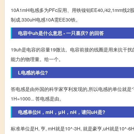
10A1mH电感多为PFc应用、用铁镍钼EE40,/42,1mm
制成.330uH电感10A需EE30铁。
电容中uh是什么意思 - 一只喜庆? 的回答
19uh是电容的容量19微法。电容前接的线圈是用来抗干
能力的物理量。给一个。
L电感的单位?
答电感是由外国的科学家亨利发现的,所以电感的单位就是“亨利” 
1H=1000... 答电感是由。
电感单位H，mH，μH，nH，请问uH是?
标准单位是H, 亨, mH就是10^-3H, 就是豪亨,uH就是10^-6