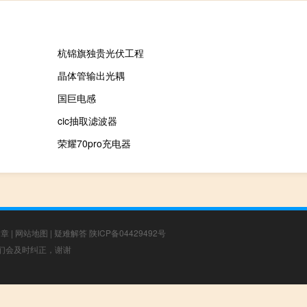
杭锦旗独贵光伏工程
晶体管输出光耦
国巨电感
cic抽取滤波器
荣耀70pro充电器
文章
|
网站地图
|
疑难解答
陕ICP备04429492号
，我们会及时纠正，谢谢