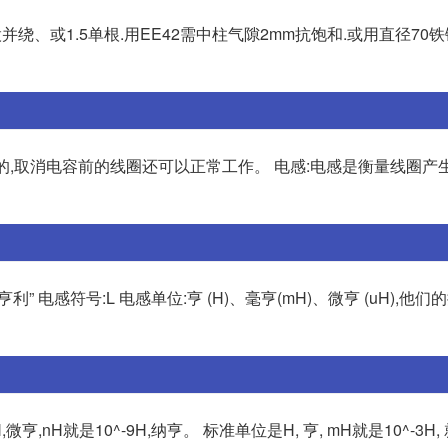
线2股并绕、或1.5单根.用EE42需中柱气隙2mm抗饱和.或用直径7
扰的,取消电容前的线圈还可以正常工作。 电感:电感是衡量线圈产
电感符号:L 电感单位:亨 (H)、毫亨(mH)、微亨 (uH),他
H,微亨,nH就是10^-9H,纳亨。 标准单位是H, 亨, mH就是10^-3H,