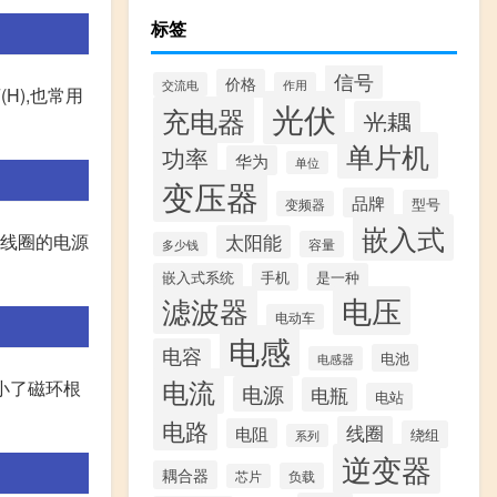
标签
信号
价格
交流电
作用
H),也常用
光伏
充电器
光耦
单片机
功率
华为
单位
变压器
品牌
型号
变频器
嵌入式
入线圈的电源
太阳能
容量
多少钱
嵌入式系统
手机
是一种
滤波器
电压
电动车
电感
电容
电池
电感器
电流
小了磁环根
电源
电瓶
电站
电路
线圈
电阻
绕组
系列
逆变器
耦合器
负载
芯片