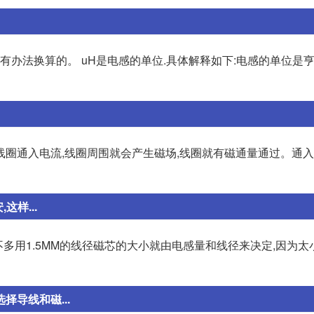
办法换算的。 uH是电感的单位.具体解释如下:电感的单位是亨(
线圈通入电流,线圈周围就会产生磁场,线圈就有磁通量通过。通
这样...
不多用1.5MM的线径磁芯的大小就由电感量和线径来决定,因为太
择导线和磁...