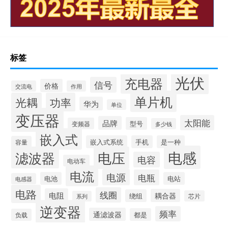
标签
光伏
充电器
信号
价格
交流电
作用
单片机
光耦
功率
华为
单位
变压器
太阳能
品牌
型号
变频器
多少钱
嵌入式
嵌入式系统
手机
是一种
容量
电感
滤波器
电压
电容
电动车
电流
电源
电瓶
电池
电站
电感器
电路
线圈
电阻
耦合器
绕组
芯片
系列
逆变器
频率
通滤波器
都是
负载