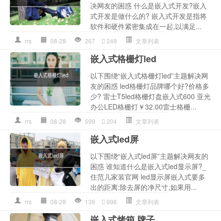
决网友的困惑 什么是嵌入式开发?嵌入
式开发是做什么的? 嵌入式开发是指将
软件和硬件紧密集成在一起,以满足...
rrs
08-28
267
249
文章列表
嵌入式格栅灯led
以下围绕“嵌入式格栅灯led”主题解决网
友的困惑 led格栅灯品牌哪个好?价格多
少? 雷士T5led格栅灯盘嵌入式600 亚光
办公LED格栅灯￥32.00雷士格栅...
rrs
08-28
599
204
文章列表
嵌入式led屏
以下围绕“嵌入式led屏”主题解决网友的
困惑 谁知道什么是嵌入式led显示屏?_
住范儿家装官网 led显示屏嵌入式要多
出的距离:除去屏的净尺寸,如果用...
rrs
08-28
139
698
文章列表
嵌入式烤箱 牌子