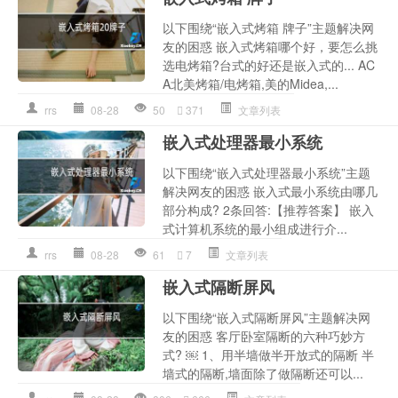
以下围绕“嵌入式烤箱 牌子”主题解决网
友的困惑 嵌入式烤箱哪个好，要怎么挑
选电烤箱?台式的好还是嵌入式的... AC
A北美烤箱/电烤箱,美的Midea,...
rrs
08-28
50
371
文章列表
嵌入式处理器最小系统
以下围绕“嵌入式处理器最小系统”主题
解决网友的困惑 嵌入式最小系统由哪几
部分构成? 2条回答:【推荐答案】 嵌入
式计算机系统的最小组成进行介...
rrs
08-28
61
7
文章列表
嵌入式隔断屏风
以下围绕“嵌入式隔断屏风”主题解决网
友的困惑 客厅卧室隔断的六种巧妙方
式? ￼ 1、用半墙做半开放式的隔断 半
墙式的隔断,墙面除了做隔断还可以...