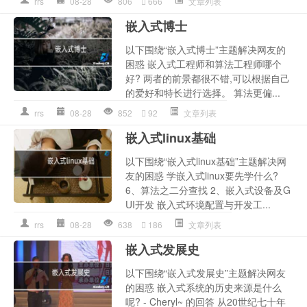
rrs
08-28
806
666
文章列表
嵌入式博士
以下围绕“嵌入式博士”主题解决网友的
困惑 嵌入式工程师和算法工程师哪个
好? 两者的前景都很不错,可以根据自己
的爱好和特长进行选择。 算法更偏...
rrs
08-28
852
92
文章列表
嵌入式linux基础
以下围绕“嵌入式linux基础”主题解决网
友的困惑 学嵌入式linux要先学什么?
6、算法之二分查找 2、嵌入式设备及G
UI开发 嵌入式环境配置与开发工...
rrs
08-28
638
186
文章列表
嵌入式发展史
以下围绕“嵌入式发展史”主题解决网友
的困惑 嵌入式系统的历史来源是什么
呢? - Cheryl~ 的回答 从20世纪七十年