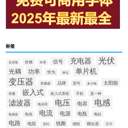
标签
光伏
充电器
信号
价格
交流电
作用
单片机
光耦
功率
华为
单位
变压器
太阳能
品牌
型号
变频器
多少钱
嵌入式
嵌入式系统
手机
是一种
容量
电感
滤波器
电压
电容
电动车
电流
电源
电瓶
电池
电站
电感器
电路
线圈
电阻
耦合器
绕组
芯片
系列