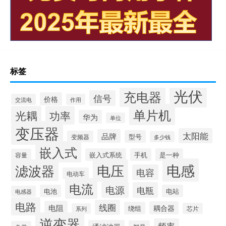
标签
光伏
充电器
信号
价格
交流电
作用
单片机
光耦
功率
华为
单位
变压器
太阳能
品牌
型号
变频器
多少钱
嵌入式
嵌入式系统
手机
是一种
容量
电感
滤波器
电压
电容
电动车
电流
电源
电瓶
电池
电站
电感器
电路
线圈
电阻
耦合器
绕组
芯片
系列
逆变器