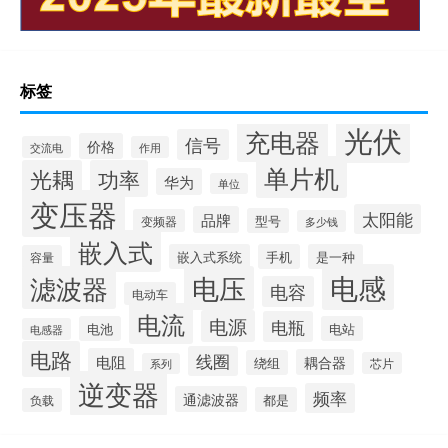
标签
光伏
充电器
信号
价格
交流电
作用
单片机
光耦
功率
华为
单位
变压器
太阳能
品牌
型号
变频器
多少钱
嵌入式
嵌入式系统
手机
是一种
容量
电感
滤波器
电压
电容
电动车
电流
电源
电瓶
电池
电站
电感器
电路
线圈
电阻
耦合器
绕组
芯片
系列
逆变器
频率
通滤波器
都是
负载