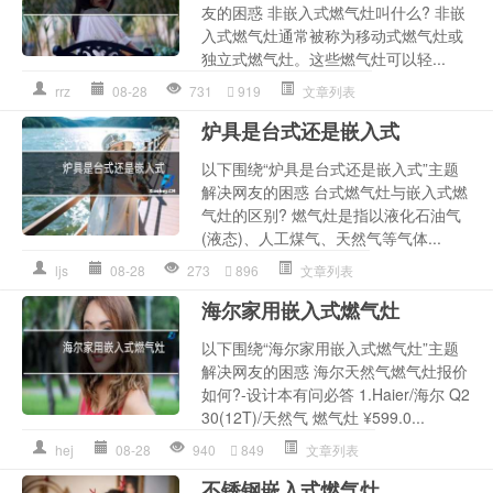
友的困惑 非嵌入式燃气灶叫什么? 非嵌
入式燃气灶通常被称为移动式燃气灶或
独立式燃气灶。这些燃气灶可以轻...
rrz
08-28
731
919
文章列表
炉具是台式还是嵌入式
以下围绕“炉具是台式还是嵌入式”主题
解决网友的困惑 台式燃气灶与嵌入式燃
气灶的区别? 燃气灶是指以液化石油气
(液态)、人工煤气、天然气等气体...
ljs
08-28
273
896
文章列表
海尔家用嵌入式燃气灶
以下围绕“海尔家用嵌入式燃气灶”主题
解决网友的困惑 海尔天然气燃气灶报价
如何?-设计本有问必答 1.Haier/海尔 Q2
30(12T)/天然气 燃气灶 ¥599.0...
hej
08-28
940
849
文章列表
不锈钢嵌入式燃气灶