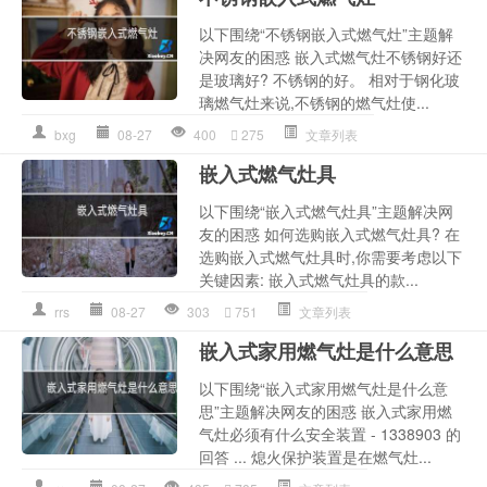
以下围绕“不锈钢嵌入式燃气灶”主题解
决网友的困惑 嵌入式燃气灶不锈钢好还
是玻璃好? 不锈钢的好。 相对于钢化玻
璃燃气灶来说,不锈钢的燃气灶使...
bxg
08-27
400
275
文章列表
嵌入式燃气灶具
以下围绕“嵌入式燃气灶具”主题解决网
友的困惑 如何选购嵌入式燃气灶具? 在
选购嵌入式燃气灶具时,你需要考虑以下
关键因素: 嵌入式燃气灶具的款...
rrs
08-27
303
751
文章列表
嵌入式家用燃气灶是什么意思
以下围绕“嵌入式家用燃气灶是什么意
思”主题解决网友的困惑 嵌入式家用燃
气灶必须有什么安全装置 - 1338903 的
回答 ... 熄火保护装置是在燃气灶...