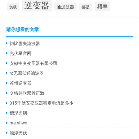
逆变器
频率
通滤波器
都是
负载
猜你想看的文章
切比雪夫滤波器
光伏星官网
安徽中变变压器有限公司
rc无源低通滤波器
苏州逆变器
交错并联双管正激
315千伏安变压器额定电流是多少
槽形光耦
ma shwe
漂浮光伏