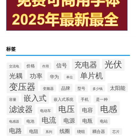
标签
光伏
充电器
信号
价格
交流电
作用
单片机
光耦
功率
华为
单位
变压器
太阳能
品牌
型号
变频器
多少钱
嵌入式
嵌入式系统
手机
是一种
容量
电感
滤波器
电压
电容
电动车
电流
电源
电瓶
电池
电站
电感器
电路
线圈
电阻
耦合器
绕组
芯片
系列