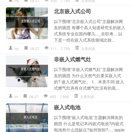
rrs
08-27
435
785
文章列表
北京嵌入式公司
以下围绕“北京嵌入式公司”主题解决网
友的困惑 有哪个高人知道研究生的嵌入
式系统专业在国内哪几..._在职考... 以
下是一些在嵌入式系统领域比较...
bjr
08-27
111
759
文章列表
非嵌入式燃气灶
以下围绕“非嵌入式燃气灶”主题解决网
友的困惑 为什么天然气灶要买嵌入式
的? 嵌入式燃气灶。 1、本质不同:嵌入
式燃气灶具有台式燃气灶没有的底...
frr
08-27
483
669
文章列表
嵌入式电池
以下围绕“嵌入式电池”主题解决网友的
困惑 什么是笔记本内嵌式电池?内嵌式
电池有什么优缺点?如何拆卸?-... apple