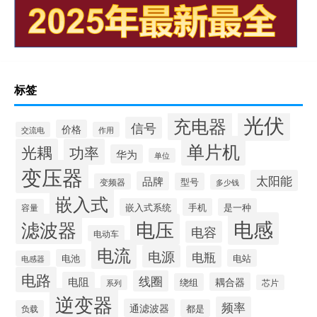
标签
光伏
充电器
信号
价格
交流电
作用
单片机
光耦
功率
华为
单位
变压器
太阳能
品牌
型号
变频器
多少钱
嵌入式
嵌入式系统
手机
是一种
容量
电感
滤波器
电压
电容
电动车
电流
电源
电瓶
电池
电站
电感器
电路
线圈
电阻
耦合器
绕组
芯片
系列
逆变器
频率
通滤波器
都是
负载