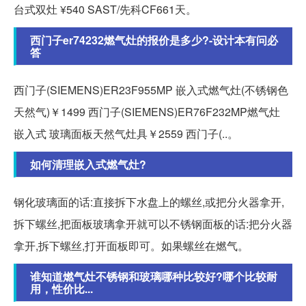
台式双灶 ¥540 SAST/先科CF661天。
西门子er74232燃气灶的报价是多少?-设计本有问必
答
西门子(SIEMENS)ER23F955MP 嵌入式燃气灶(不锈钢色
天然气)￥1499 西门子(SIEMENS)ER76F232MP燃气灶
嵌入式 玻璃面板天然气灶具￥2559 西门子(..。
如何清理嵌入式燃气灶?
钢化玻璃面的话:直接拆下水盘上的螺丝,或把分火器拿开,
拆下螺丝,把面板玻璃拿开就可以不锈钢面板的话:把分火器
拿开,拆下螺丝,打开面板即可。如果螺丝在燃气。
谁知道燃气灶不锈钢和玻璃哪种比较好?哪个比较耐
用，性价比...