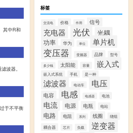
标签
信号
价格
交流电
作用
光伏
值。其中R和
充电器
光耦
单片机
功率
华为
单位
变压器
品牌
型号
变频器
嵌入式
太阳能
容量
多少钱
通滤波器。
嵌入式系统
手机
是一种
滤波器
电压
电动车
电感
电容
电池
电感器
电流
电源
电瓶
电站
生过于不平衡
电路
线圈
电阻
绕组
系列
逆变器
耦合器
负载
芯片