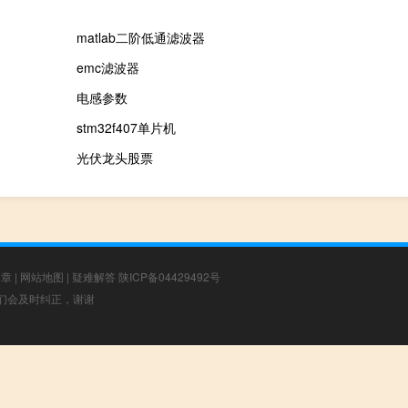
matlab二阶低通滤波器
emc滤波器
电感参数
stm32f407单片机
光伏龙头股票
文章
|
网站地图
|
疑难解答
陕ICP备04429492号
，我们会及时纠正，谢谢