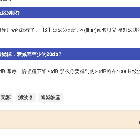
么区别呢?
相等时w的就行了。【2】滤波器:滤波器(filter)顾名思义,是对波
滤掉，衰减率至少为20db?
,即每十倍频程下降20dB;那么你要得到的20dB将在1000Hz处
无源
滤波器
通滤波器