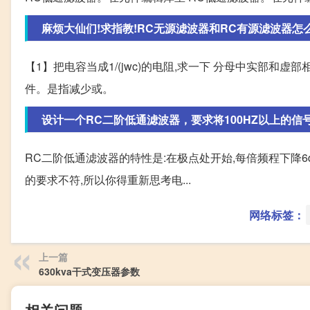
麻烦大仙们!求指教!RC无源滤波器和RC有源滤波器怎
【1】把电容当成1/(jwc)的电阻,求一下 分母中实部和虚部
件。是指减少或。
设计一个RC二阶低通滤波器，要求将100HZ以上的信号
RC二阶低通滤波器的特性是:在极点处开始,每倍频程下降6dB
的要求不符,所以你得重新思考电...
网络标签：
上一篇
630kva干式变压器参数