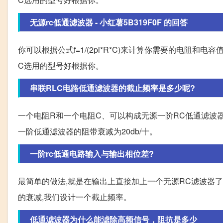
无源rc低通滤波器 - 小红薯5B319F0F 的回答
你可以根据公式f=1/(2pi*R*C)来计算你需要的电阻
C选用的型号好根据你。
串联RLC电路低通滤波器的截止频率是多少呢?
一个电阻R和一个电阻C、可以构成无源一阶RC低通滤波
一阶低通滤波器的阻带衰减为20db/十。
一阶rc低通电路输入与输出相位差?
最简单的做法,就是在输出上直接加上一个无源RC滤波器了,心
的衰减,我们设计一个截止频率。
低通滤波器为什么能滤除高频信号，阻抗是多少