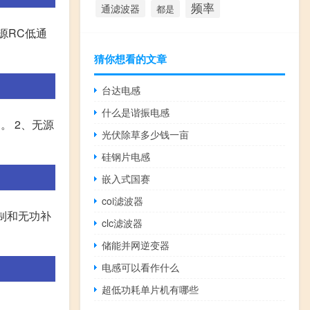
频率
通滤波器
都是
源RC低通
猜你想看的文章
台达电感
什么是谐振电感
。 2、无源
光伏除草多少钱一亩
硅钢片电感
嵌入式国赛
coi滤波器
制和无功补
clc滤波器
储能并网逆变器
电感可以看作什么
超低功耗单片机有哪些