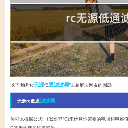
无源
通滤波器
以下围绕“rc
低
”主题解决网友的困惑
滤波器
无源rc低通
你可以根据公式f=1/(2pi*R*C)来计算你需要的电阻
C选用的型号好根据你。