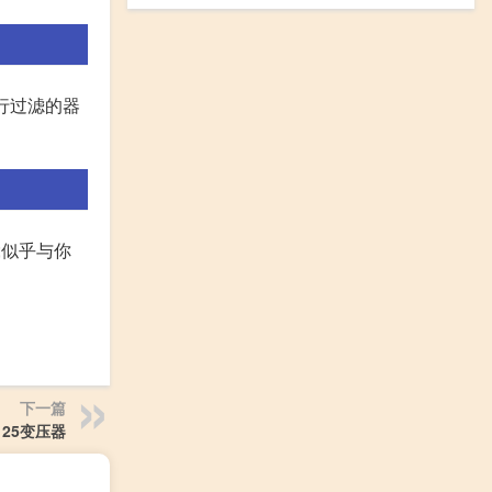
进行过滤的器
;似乎与你
下一篇
125变压器