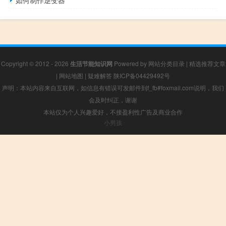
如何制作逆变器
Copyright © 2012 - 2026
生活节能知识网
Powered by
网站分类目录
|
精选推荐文章
|
网站地图
|
疑难解答
陕ICP备04429492号
声明：本站内容来自互联网，如信息有错误可发邮件到f_fb#foxmail.com说明，我们
会及时纠正，谢谢
本站仅为个人兴趣爱好，不接盈利性广告及商业合作
小男孩