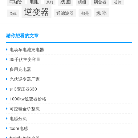
电路
线圈
电阻
耦合器
绕组
芯片
系列
逆变器
频率
通滤波器
都是
负载
猜你想看的文章
电动车电池充电器
35千伏主变容量
多用充电器
光伏逆变器厂家
s13变压器630
1000kw逆变器价格
可控硅全桥整流
电感分流
tcore电感