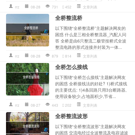
rrz
08-28
731
452
文章列表
全桥整流桥
以下围绕“全桥整流桥”主题解决网友的
困惑 什么是三相全桥整流器_汽配人问
答 全桥是由6只整流二极管按桥式全波
整流电路的形式连接并封装为一体...
rrz
08-28
879
814
文章列表
全桥怎么接线
以下围绕“全桥怎么接线”主题解决网友
的困惑 全桥接线法的好处? 1)桥式接线
的主要优点: 1)4条回路只用3台断路器,
使用设备较少,占地面积少,节省...
rrz
08-27
443
202
文章列表
全桥整流波形
以下围绕“全桥整流波形”主题解决网友
的困惑 交流电经过全波整流及电容滤波