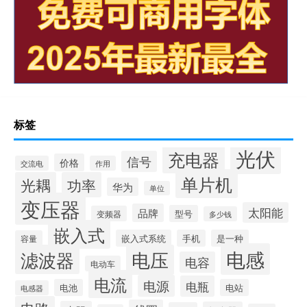
标签
光伏
充电器
信号
价格
交流电
作用
单片机
光耦
功率
华为
单位
变压器
太阳能
品牌
型号
变频器
多少钱
嵌入式
嵌入式系统
手机
是一种
容量
电感
滤波器
电压
电容
电动车
电流
电源
电瓶
电池
电站
电感器