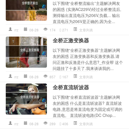
以下围绕“全桥整流输出”主题解决网友
的困惑 (实测AC229V)经过全桥整流后,
测得输出直流电压为206V,负载... 输出
直流电压为206V是正确的,因为全...
rrz
08-28
174
271
文章列表
全桥正激变换器
以下围绕“全桥正激变换器”主题解决网
友的困惑 正激变换器和反激变换器,请
问正激和反激是什么意思?_作业帮 这个
问题挂了十多天了.我来谈谈我的...
rrz
08-28
857
167
文章列表
全桥直流斩波器
以下围绕“全桥直流斩波器”主题解决网
友的困惑 什么是直流斩波器? 直流斩波
电路,意思是将直流电变为固定或可调的
直流电。 直流斩波电路(DC Chop...
rrz
08-28
289
406
文章列表