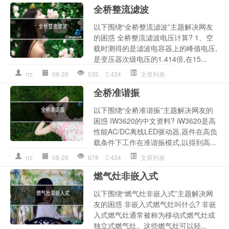
全桥整流滤波
以下围绕“全桥整流滤波”主题解决网友
的困惑 全桥整流滤波电压计算? 1、空
载时测得的是滤波电容器上的峰值电压,
是变压器次级电压的1.414倍,在15...
rrz
08-28
535
424
文章列表
全桥准谐振
以下围绕“全桥准谐振”主题解决网友的
困惑 IW3620的中文资料? iW3620是高
性能AC/DC离线LED驱动器,器件在高负
载条件下工作在准谐振模式,以得到高...
rrz
08-28
678
434
文章列表
燃气灶非嵌入式
以下围绕“燃气灶非嵌入式”主题解决网
友的困惑 非嵌入式燃气灶叫什么? 非嵌
入式燃气灶通常被称为移动式燃气灶或
独立式燃气灶。这些燃气灶可以轻...