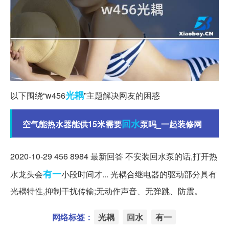
光耦
以下围绕“w456
”主题解决网友的困惑
回水
空气能热水器能供15米需要
泵吗_一起装修网
2020-10-29 456 8984 最新回答 不安装回水泵的话,打开热
有一
水龙头会
小段时间才... 光耦合继电器的驱动部分具有
光耦特性,抑制干扰传输;无动作声音、无弹跳、防震。
网络标签：
光耦
回水
有一