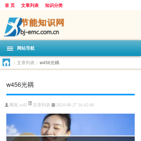
首 页
文章列表
知识分类
网站导航
>
文章列表
>
w456光耦
w456光耦
文章列表
网友:
w45
2024-08-27 16:42:04