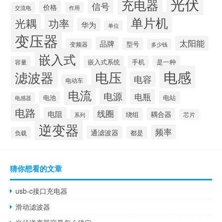
光伏
充电器
信号
价格
交流电
作用
单片机
光耦
功率
华为
单位
变压器
太阳能
品牌
型号
变频器
多少钱
嵌入式
嵌入式系统
手机
是一种
容量
电感
滤波器
电压
电容
电动车
电流
电源
电瓶
电池
电站
电感器
电路
线圈
电阻
耦合器
绕组
芯片
系列
逆变器
频率
通滤波器
都是
负载
猜你想看的文章
usb-c接口充电器
滑动滤波器