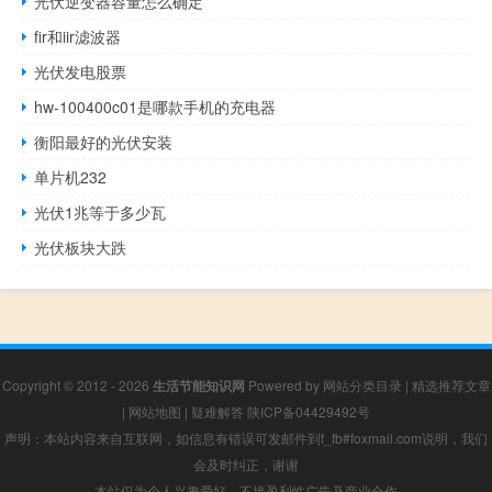
光伏逆变器容量怎么确定
fir和iir滤波器
光伏发电股票
hw-100400c01是哪款手机的充电器
衡阳最好的光伏安装
单片机232
光伏1兆等于多少瓦
光伏板块大跌
Copyright © 2012 - 2026
生活节能知识网
Powered by
网站分类目录
|
精选推荐文章
|
网站地图
|
疑难解答
陕ICP备04429492号
声明：本站内容来自互联网，如信息有错误可发邮件到f_fb#foxmail.com说明，我们
会及时纠正，谢谢
本站仅为个人兴趣爱好，不接盈利性广告及商业合作