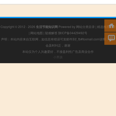
Copyright © 2012 - 2026
生活节能知识网
Powered by
网站分类目录
|
精选推荐文章
|
网站地图
|
疑难解答
陕ICP备04429492号
声明：本站内容来自互联网，如信息有错误可发邮件到f_fb#foxmail.com说明，我们
会及时纠正，谢谢
本站仅为个人兴趣爱好，不接盈利性广告及商业合作
小男孩