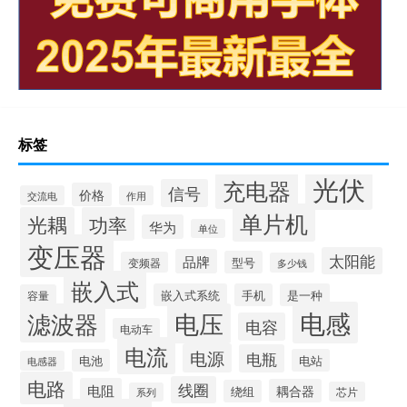
标签
光伏
充电器
信号
价格
交流电
作用
单片机
光耦
功率
华为
单位
变压器
太阳能
品牌
型号
变频器
多少钱
嵌入式
嵌入式系统
手机
是一种
容量
电感
滤波器
电压
电容
电动车
电流
电源
电瓶
电池
电站
电感器
电路
线圈
电阻
耦合器
绕组
芯片
系列