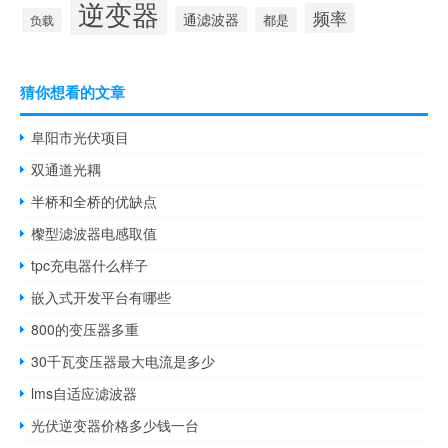
逆变器
频率
通滤波器
都是
负载
猜你想看的文章
阜阳市光伏项目
双通道光耦
半桥和全桥的优缺点
㰀型滤波器电感取值
tpc充电器什么样子
嵌入式开发平台有哪些
800的变压器多重
30千瓦变压器最大电流是多少
lms自适应滤波器
光伏逆变器价格多少钱一台