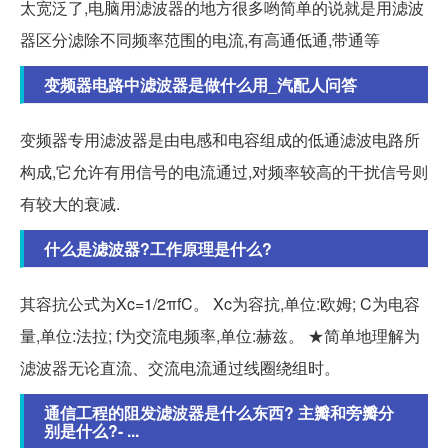
太宽泛了,电脑用滤波器的地方很多哟简单的说就是用滤波
器区分滤除不同频率范围的电流,有高通低通,带通等
变频器电路中滤波器是做什么用_汽配人问答
变频器专用滤波器是由电感和电容组成的低通滤波电路所
构成,它允许有用信号的电流通过,对频率较高的干扰信号则
有较大的衰减.
什么是滤波器?工作原理是什么?
其容抗公式为Xc=1/2πfC。 Xc为容抗,单位:欧姆; C为电容
量,单位:法拉; f为交流电频率,单位:赫兹。 ★简单地理解为
滤波器无论直流、交流电流通过线圈绕组时。
通信工程的阻发滤波器是什么东西? 主瓣和旁瓣分
别是什么?- ...