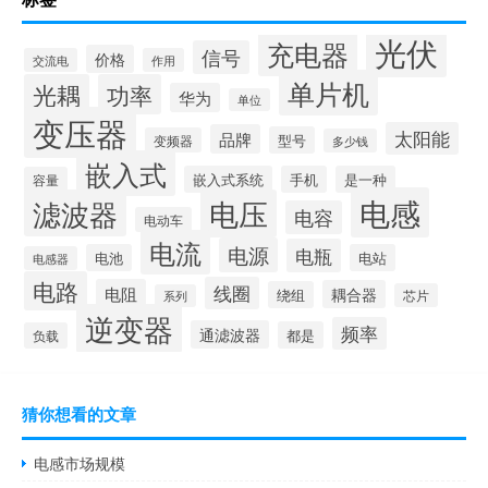
光伏
充电器
信号
价格
交流电
作用
单片机
光耦
功率
华为
单位
变压器
太阳能
品牌
型号
变频器
多少钱
嵌入式
嵌入式系统
手机
是一种
容量
电感
滤波器
电压
电容
电动车
电流
电源
电瓶
电池
电站
电感器
电路
线圈
电阻
耦合器
绕组
芯片
系列
逆变器
频率
通滤波器
都是
负载
猜你想看的文章
电感市场规模