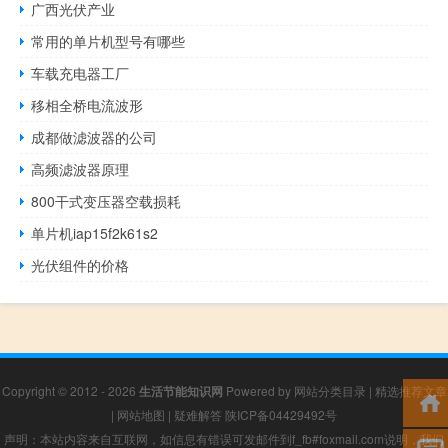
广西光伏产业
常用的单片机型号有哪些
车载充电器工厂
移相全桥电流波形
成都做滤波器的公司
高频滤波器原理
800干式变压器空载损耗
单片机iap15f2k61s2
光伏组件的价格
Copyright © 2012 - 2026
生活节能知识网
Powered by
网站分类目录
|
精选推荐文章
|
网站地图
|
疑难解答
陕ICP备04429492号
声明：本站内容来自互联网，如信息有错误可发邮件到f_fb#foxmail.com说明，我们