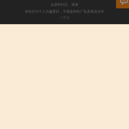
会及时纠正，谢谢
本站仅为个人兴趣爱好，不接盈利性广告及商业合作
小男孩