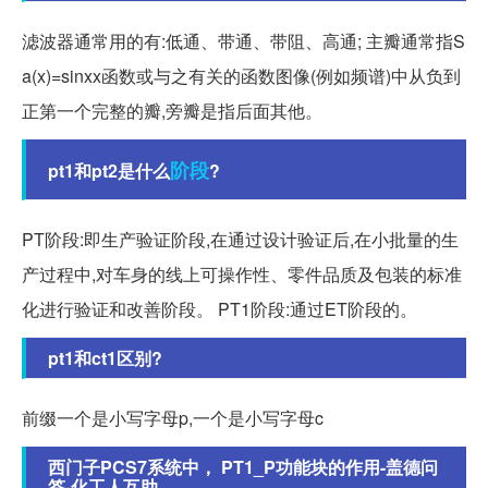
滤波器通常用的有:低通、带通、带阻、高通; 主瓣通常指S
a(x)=sinxx函数或与之有关的函数图像(例如频谱)中从负到
正第一个完整的瓣,旁瓣是指后面其他。
阶段
pt1和pt2是什么
?
PT阶段:即生产验证阶段,在通过设计验证后,在小批量的生
产过程中,对车身的线上可操作性、零件品质及包装的标准
化进行验证和改善阶段。 PT1阶段:通过ET阶段的。
pt1和ct1区别?
前缀一个是小写字母p,一个是小写字母c
西门子PCS7系统中， PT1_P功能块的作用-盖德问
答-化工人互助...