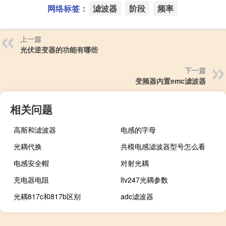
网络标签：
滤波器
阶段
频率
上一篇
光伏逆变器的功能有哪些
下一篇
变频器内置emc滤波器
相关问题
高斯和滤波器
电感的字母
光耦代换
共模电感滤波器型号怎么看
电感安全帽
对射光耦
充电器电阻
ltv247光耦参数
光耦817c和817b区别
adc滤波器