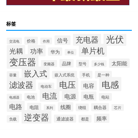
标签
光伏
充电器
信号
价格
交流电
作用
单片机
光耦
功率
华为
单位
变压器
太阳能
品牌
型号
变频器
多少钱
嵌入式
嵌入式系统
手机
是一种
容量
电感
滤波器
电压
电容
电动车
电流
电源
电瓶
电池
电站
电感器
电路
线圈
电阻
耦合器
绕组
芯片
系列
逆变器
频率
通滤波器
都是
负载