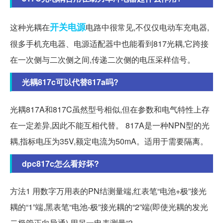
开关电源
这种光耦在
电路中很常见,不仅仅电动车充电器,
很多手机充电器、电源适配器中也能看到817光耦,它跨接
在一次侧与二次侧之间,传递二次侧的电压采样信号。
光耦817c可以代替817a吗?
光耦817A和817C虽然型号相似,但在参数和电气特性上存
在一定差异,因此不能互相代替。 817A是一种NPN型的光
耦,指标电压为35V,额定电流为50mA。适用于需要隔离。
dpc817c怎么看好坏?
方法1 用数字万用表的PN结测量端,红表笔“电池+极”接光
耦的“1”端,黑表笔“电池-极”接光耦的“2”端(即使光耦的发光
二极管正向导通),用另一电表测量“3。