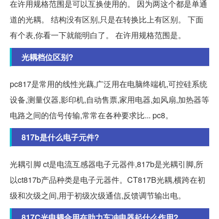
在许用规格范围是可以互换使用的。 因为两这个都是单通
道的光耦。 结构没有区别,只是在转换比上有区别。 下面
有个表,你看一下就能明白了。 在许用规格范围是。
光耦档位区别?
pc817是常用的线性光藕,广泛用在电脑终端机,可控硅系统
设备,测量仪器,影印机,自动售票,家用电器,如风扇,加热器等
电路之间的信号传输,常常在各种要求比... pc8。
817b是什么电子元件?
光耦引脚 ct是电流互感器电子元器件,817b是光耦引脚,所
以ct817b产品种类是电子元器件。CT817B光耦,横跨在初
级和次级之间,用于初级次级通信,反馈调节输出电。
817C光电耦合用在助力车冲电器起什么作用?