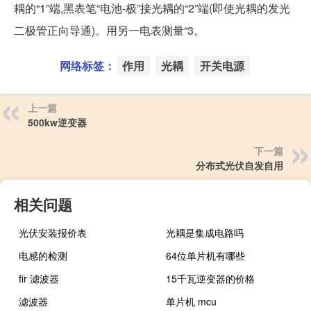
耦的“1”端,黑表笔“电池-极”接光耦的“2”端(即使光耦的发光
二极管正向导通)。用另一电表测量“3。
网络标签：
作用
光耦
开关电源
上一篇
500kw逆变器
下一篇
分布式光伏自发自用
相关问题
光伏安装报价表
光耦是集成电路吗
电感的检测
64位单片机有哪些
fir 滤波器
15千瓦逆变器的价格
滤波器
单片机 mcu