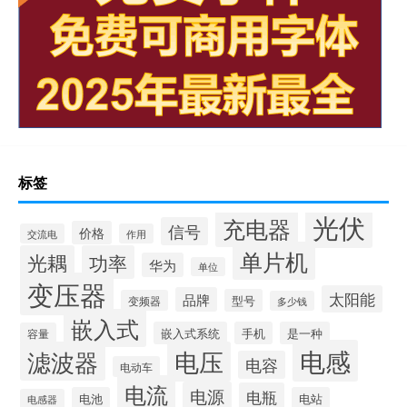
标签
光伏
充电器
信号
价格
交流电
作用
单片机
光耦
功率
华为
单位
变压器
太阳能
品牌
型号
变频器
多少钱
嵌入式
嵌入式系统
手机
是一种
容量
电感
滤波器
电压
电容
电动车
电流
电源
电瓶
电池
电站
电感器