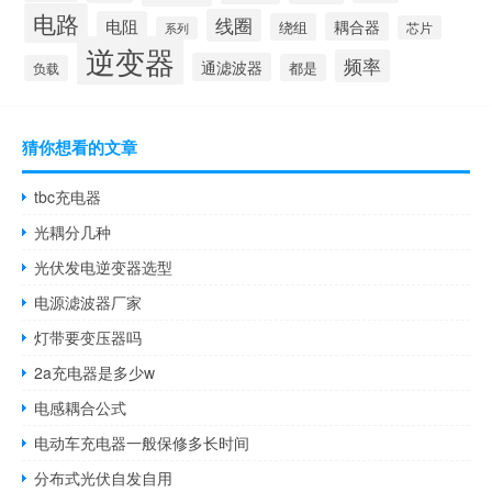
电路
线圈
电阻
耦合器
绕组
芯片
系列
逆变器
频率
通滤波器
都是
负载
猜你想看的文章
tbc充电器
光耦分几种
光伏发电逆变器选型
电源滤波器厂家
灯带要变压器吗
2a充电器是多少w
电感耦合公式
电动车充电器一般保修多长时间
分布式光伏自发自用