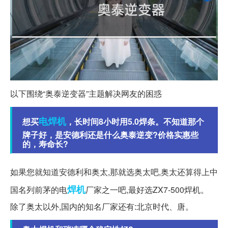
以下围绕“奥泰逆变器”主题解决网友的困惑
电焊机
想买
，长时间8小时用5.0焊条。不知道那个
牌子好，是安德利还是什么奥泰逆变?价格实惠些
的，寿命长?
如果您就知道安德利和奥太,那就选奥太吧,奥太还算得上中
焊机
国名列前茅的电
厂家之一吧,最好选ZX7-500焊机。
除了奥太以外,国内的知名厂家还有:北京时代、唐。