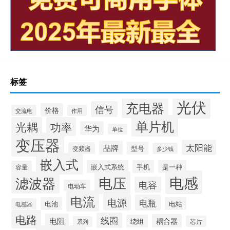
标签
光伏
充电器
信号
价格
交流电
作用
单片机
光耦
功率
华为
单位
变压器
太阳能
品牌
型号
变频器
多少钱
嵌入式
嵌入式系统
手机
是一种
容量
电感
滤波器
电压
电容
电动车
电流
电源
电瓶
电池
电站
电感器
电路
线圈
电阻
耦合器
绕组
芯片
系列