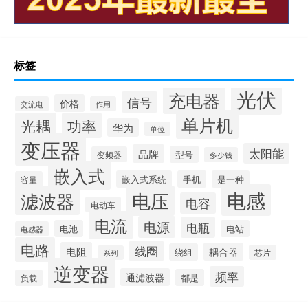
标签
光伏
充电器
信号
价格
交流电
作用
单片机
光耦
功率
华为
单位
变压器
太阳能
品牌
型号
变频器
多少钱
嵌入式
嵌入式系统
手机
是一种
容量
电感
滤波器
电压
电容
电动车
电流
电源
电瓶
电池
电站
电感器
电路
线圈
电阻
耦合器
绕组
芯片
系列
逆变器
频率
通滤波器
都是
负载