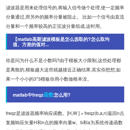
滤波器是用来处理信号的,将输入信号做个处理,使一定频率
分量通过,而另外的频率分量被阻止。 比如一个信号由直流
分量和一个频率较高的正弦波分量组成,这时用。
【matlab高斯滤波模板是怎么选取的?怎么取均
值、方差的值对...
你是问为什么不是小数吗?由于模板大小限制,这些处理都
是离散的,模板越大这些就越接近正确结果.其实你想想,如
果一个小小的3*3模板你用小数做根本没。
函数
matlab中freqz
怎么用?
freqz是滤波器频率响应函数。[H,W ] = freqz(b,a,n)返回n点
复频响应矢量H和n点的频率向量w。b和a为系统传递函数