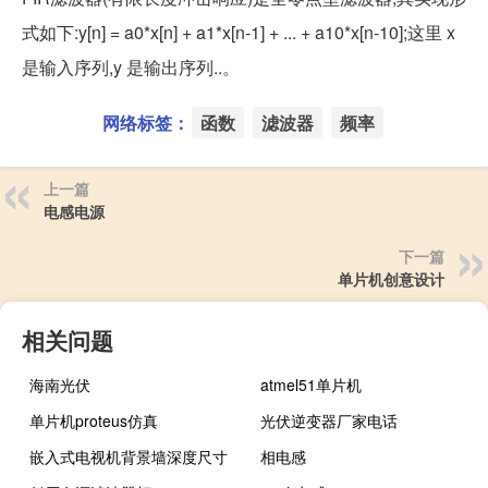
式如下:y[n] = a0*x[n] + a1*x[n-1] + ... + a10*x[n-10];这里 x
是输入序列,y 是输出序列..。
网络标签：
函数
滤波器
频率
上一篇
电感电源
下一篇
单片机创意设计
相关问题
海南光伏
atmel51单片机
单片机proteus仿真
光伏逆变器厂家电话
嵌入式电视机背景墙深度尺寸
相电感