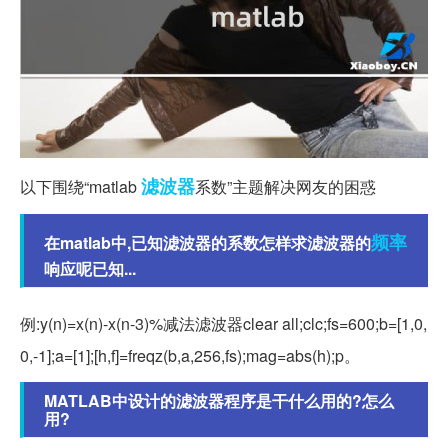
滤波器
以下围绕“matlab
系数”主题解决网友的困惑
频率
在matlab中,已知滤波器的系数怎样求滤波器的
响应呢已知...
例:y(n)=x(n)-x(n-3)%减法滤波器clear all;clc;fs=600;b=[1,0,
0,-1];a=[1];[h,f]=freqz(b,a,256,fs);mag=abs(h);p。
MATLAB中设计的滤波器程序是干什么用的?怎么
用?