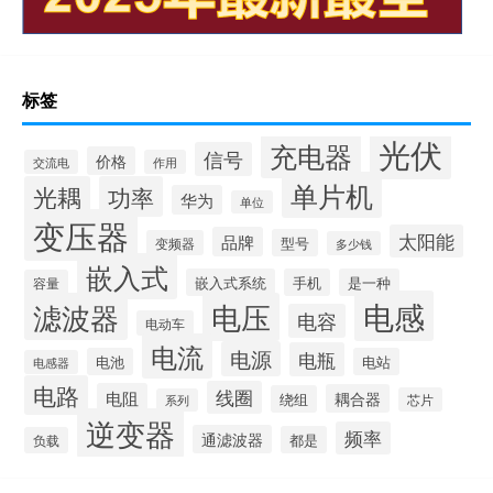
标签
光伏
充电器
信号
价格
交流电
作用
单片机
光耦
功率
华为
单位
变压器
太阳能
品牌
型号
变频器
多少钱
嵌入式
嵌入式系统
手机
是一种
容量
电感
滤波器
电压
电容
电动车
电流
电源
电瓶
电池
电站
电感器
电路
线圈
电阻
耦合器
绕组
芯片
系列
逆变器
频率
通滤波器
都是
负载