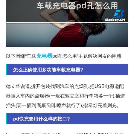
充电器
以下围绕“车载
pd孔怎么用”主题解决网友的困惑
怎么正确使用多功能车载充电器?
德立华说道,拆开包装找到汽车的点烟孔,把USB电源适配
器插入车内的点烟器(一般在驾驶室和行李箱各一个),插进
插头(要一插到底,听到咔嚓声就行了),指示灯亮着则充。
pd快充要用什么样的接口?