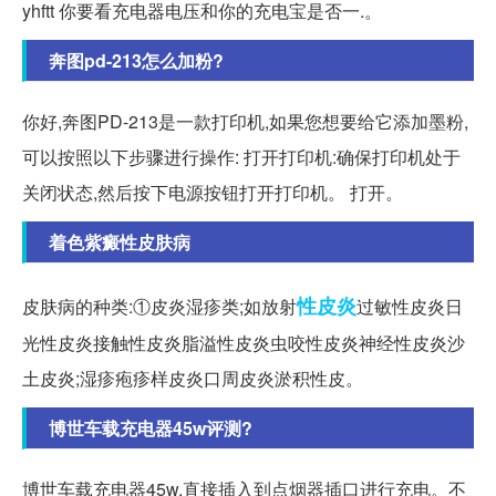
yhftt 你要看充电器电压和你的充电宝是否一.。
奔图pd-213怎么加粉?
你好,奔图PD-213是一款打印机,如果您想要给它添加墨粉,
可以按照以下步骤进行操作: 打开打印机:确保打印机处于
关闭状态,然后按下电源按钮打开打印机。 打开。
着色紫癜性皮肤病
性皮炎
皮肤病的种类:①皮炎湿疹类;如放射
过敏性皮炎日
光性皮炎接触性皮炎脂溢性皮炎虫咬性皮炎神经性皮炎沙
土皮炎;湿疹疱疹样皮炎口周皮炎淤积性皮。
博世车载充电器45w评测?
博世车载充电器45w,直接插入到点烟器插口进行充电。不