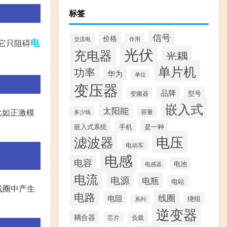
标签
信号
价格
交流电
作用
电
它只阻碍
光伏
充电器
光耦
单片机
功率
华为
单位
变压器
品牌
型号
变频器
嵌入式
太阳能
比如正激模
容量
多少钱
嵌入式系统
手机
是一种
滤波器
电压
电动车
电感
电容
电池
电感器
电流
电源
电瓶
电站
线圈中产生
电路
线圈
电阻
绕组
系列
逆变器
耦合器
负载
芯片