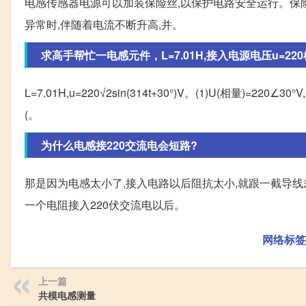
电感传感器电源可以加装保险丝,以保护电路安全运行。保
异常时,伴随着电流不断升高,并。
求高手帮忙一电感元件，L=7.01H,接入电源电压u=220根号
L=7.01H,u=220√2sin(314t+30°)V。(1)U(相量)=220∠3
(。
为什么电感接220交流电会短路?
那是因为电感太小了,接入电路以后阻抗太小,就跟一截导线
一个电阻接入220伏交流电以后。
网络标签
上一篇
共模电感测量