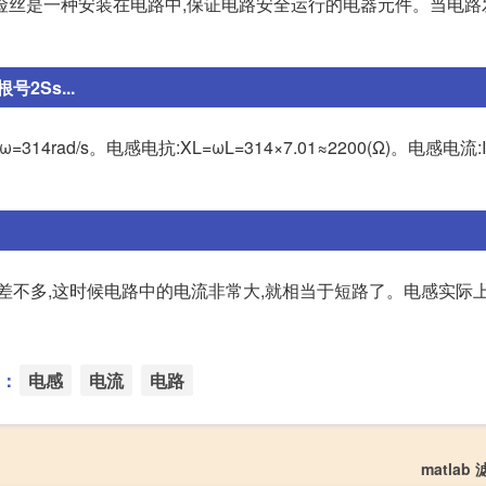
险丝是一种安装在电路中,保证电路安全运行的电器元件。当电路
2Ss...
0°V,ω=314rad/s。电感电抗:XL=ωL=314×7.01≈2200(Ω)。电感电流:
差不多,这时候电路中的电流非常大,就相当于短路了。电感实际
：
电感
电流
电路
matlab