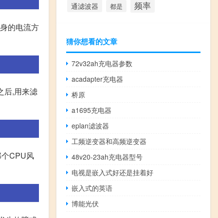
频率
通滤波器
都是
本身的电流方
猜你想看的文章
72v32ah充电器参数
acadapter充电器
之后,用来滤
桥原
a1695充电器
eplan滤波器
工频逆变器和高频逆变器
个CPU风
48v20-23ah充电器型号
电视是嵌入式好还是挂着好
嵌入式的英语
博能光伏