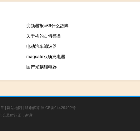
变频器报e69什么故障
关于桥的古诗整首
电动汽车滤波器
magsafe双项充电器
国产光耦继电器
文章
|
网站地图
|
疑难解答
陕ICP备04429492号
，我们会及时纠正，谢谢