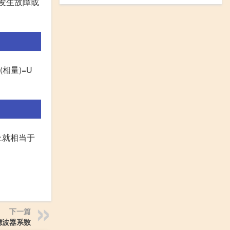
发生故障或
I(相量)=U
上就相当于
下一篇
 滤波器系数