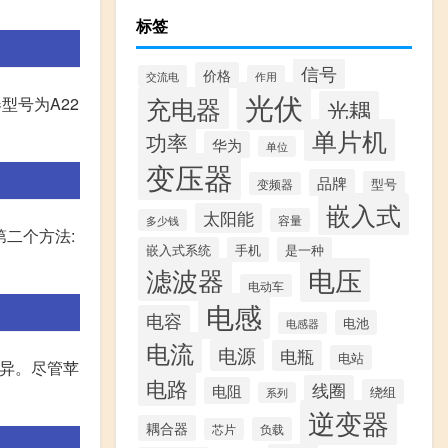
标签
信号
价格
交流电
作用
光伏
充电器
器型号为A22
光耦
单片机
功率
华为
单位
变压器
品牌
型号
变频器
嵌入式
太阳能
容量
多少钱
第二个方法:
嵌入式系统
手机
是一种
滤波器
电压
电动车
电感
电容
电池
电感器
电流
电源
电瓶
电站
差异。尽管苹
电路
线圈
电阻
绕组
系列
逆变器
耦合器
负载
芯片