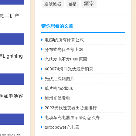
频率
通滤波器
都是
32款手机产
猜你想看的文章
电感l的所有计算公式
分布式光伏全额上网
ghtning
光伏发电不发电啥原因
400074海润光伏最新消息
光伏汇流箱图片
单片机modbus
,例如电池容
梅州光伏发电
2023光伏逆变器出货量排行
电动车充电器显示绿灯怎么办
turbopower充电器
但是需要注意