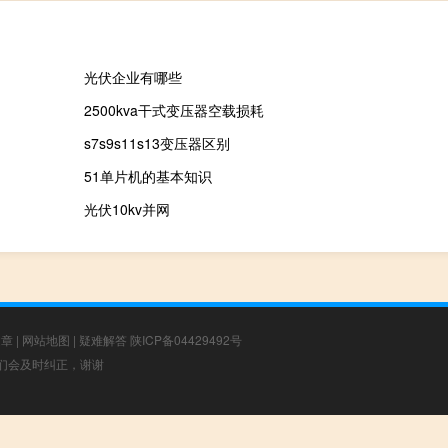
光伏企业有哪些
2500kva干式变压器空载损耗
s7s9s11s13变压器区别
51单片机的基本知识
光伏10kv并网
文章
|
网站地图
|
疑难解答
陕ICP备04429492号
，我们会及时纠正，谢谢