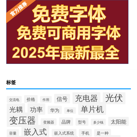
标签
光伏
充电器
信号
价格
交流电
作用
单片机
光耦
功率
华为
单位
变压器
太阳能
品牌
型号
变频器
多少钱
嵌入式
嵌入式系统
手机
是一种
容量