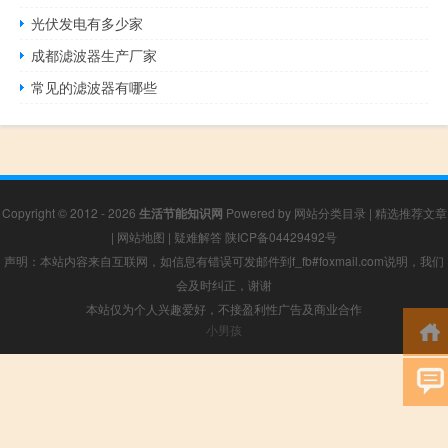
光伏发电有多少家
成都滤波器生产厂家
常见的滤波器有哪些
Copyright © 2012 - 2026
生活节能知识网
Powered by
网站分类目录
|
精选推荐文章
|
网站地图
|
疑难解答
陕ICP备04429492号
声明：本站内容来自互联网，如信息有错误可发邮件到f_fb#foxmail.com说明，我们
会及时纠正，谢谢
本站仅为个人兴趣爱好，不接盈利性广告及商业合作
小男孩