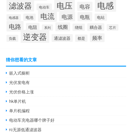
电感
滤波器
电压
电容
电动车
电流
电源
电瓶
电池
电站
电感器
电路
线圈
电阻
耦合器
绕组
芯片
系列
逆变器
频率
通滤波器
都是
负载
猜你想看的文章
嵌入式橱柜
光伏发电有
光伏价格上涨
hk单片机
单片机编程
电动车充电器哪个牌子好
rc无源低通滤波器