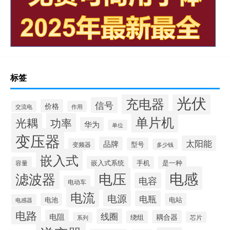
标签
光伏
充电器
信号
价格
交流电
作用
单片机
光耦
功率
华为
单位
变压器
太阳能
品牌
型号
变频器
多少钱
嵌入式
嵌入式系统
手机
是一种
容量
电感
滤波器
电压
电容
电动车
电流
电源
电瓶
电池
电站
电感器
电路
线圈
电阻
耦合器
绕组
芯片
系列