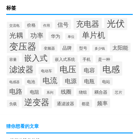
标签
光伏
充电器
信号
价格
交流电
作用
单片机
光耦
功率
华为
单位
变压器
太阳能
品牌
型号
变频器
多少钱
嵌入式
嵌入式系统
手机
是一种
容量
电感
滤波器
电压
电容
电动车
电流
电源
电瓶
电池
电站
电感器
电路
线圈
电阻
耦合器
绕组
芯片
系列
逆变器
频率
通滤波器
都是
负载
猜你想看的文章