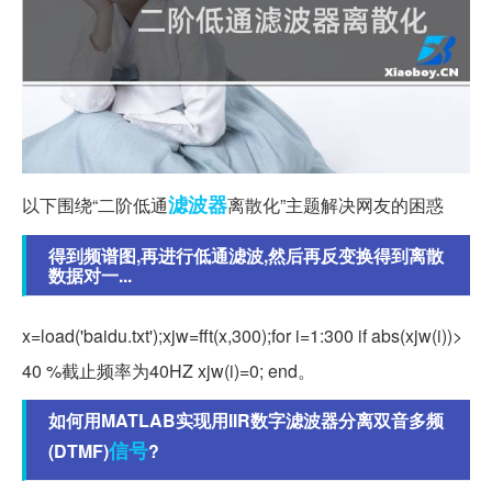
滤波器
以下围绕“二阶低通
离散化”主题解决网友的困惑
得到频谱图,再进行低通滤波,然后再反变换得到离散
数据对一...
x=load('baidu.txt');xjw=fft(x,300);for i=1:300 if abs(xjw(i))>
40 %截止频率为40HZ xjw(i)=0; end。
如何用MATLAB实现用IIR数字滤波器分离双音多频
信号
(DTMF)
?