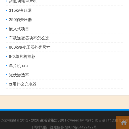
超低功耗单片机
315kv变压器
250的变压器
嵌入式项目
车载逆变器功率怎么选
800kva变压器外壳尺寸
8位单片机推荐
单片机 crc
光伏渗透率
xr用什么充电器
Copyright © 2012 - 2026
生活节能知识网
Powered by
网站分类目录
|
精选推荐文章
|
网站地图
|
疑难解答
陕ICP备04429492号