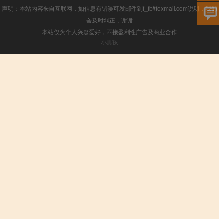
声明：本站内容来自互联网，如信息有错误可发邮件到f_fb#foxmail.com说明，我们
会及时纠正，谢谢
本站仅为个人兴趣爱好，不接盈利性广告及商业合作
小男孩