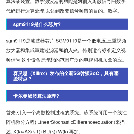
算法或装置。数字滤波器的功能是对输入离散信号的数字
代码进行运算处理,以达到改变信号频谱的目的。数字。
sgm9119是什么芯片?
sgm9119是滤波器芯片 SGM9119是一个低电压,三重视频
放大器和集成重建过滤器和输入夹。特别适合标准定义视
频信号,这个设备是理想的范围广泛的电视和机顶盒的应。
赛灵思（Xilinx）发布的全新5G射频SoC，具有哪
些特点？
卡尔曼滤波算法原理?
首先,引入一个离散控制过程的系统。该系统可用一个线性
随机微分方程( LinearStochasticDifferenceequation)来描
述: X(k)=AX(k-1)+BU(k)+W(k) 再加。