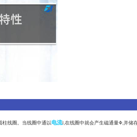
电流
圆柱线圈。当线圈中通以
i,在线圈中就会产生磁通量Φ,并储