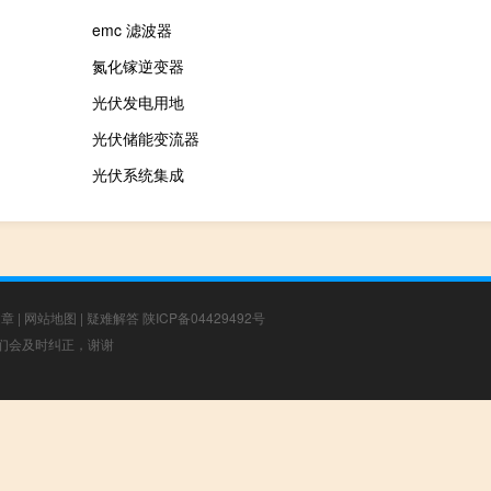
emc 滤波器
氮化镓逆变器
光伏发电用地
光伏储能变流器
光伏系统集成
文章
|
网站地图
|
疑难解答
陕ICP备04429492号
，我们会及时纠正，谢谢