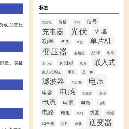
标签
信号
价格
交流电
作用
负载,如变压
光伏
充电器
光耦
单片机
功率
华为
单位
变压器
品牌
型号
变频器
嵌入式
存能量。表征
太阳能
容量
多少钱
嵌入式系统
手机
是一种
滤波器
电压
电动车
电感
电容
电池
电感器
电流
电源
电瓶
电站
电路
线圈
电阻
绕组
系列
逆变器
耦合器
负载
芯片