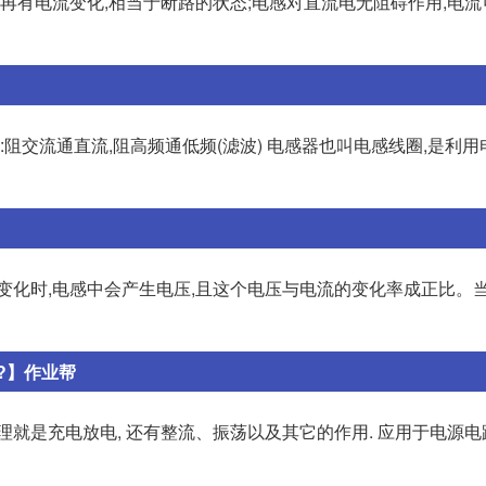
不再有电流变化,相当于断路的状态;电感对直流电无阻碍作用,电
:阻交流通直流,阻高频通低频(滤波) 电感器也叫电感线圈,是利
变化时,电感中会产生电压,且这个电压与电流的变化率成正比。
?】作业帮
就是充电放电, 还有整流、振荡以及其它的作用. 应用于电源电