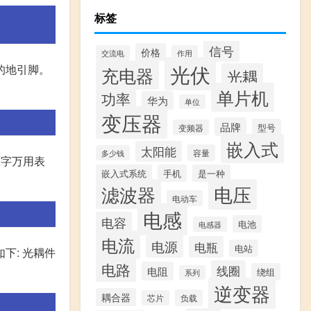
标签
信号
价格
交流电
作用
光伏
片的地引脚。
充电器
光耦
单片机
功率
华为
单位
变压器
品牌
型号
变频器
嵌入式
太阳能
容量
多少钱
数字万用表
嵌入式系统
手机
是一种
滤波器
电压
电动车
电感
电容
电池
电感器
电流
电源
电瓶
电站
下: 光耦件
电路
线圈
电阻
绕组
系列
逆变器
耦合器
负载
芯片