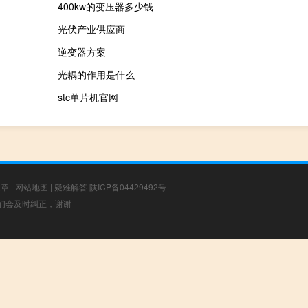
400kw的变压器多少钱
光伏产业供应商
逆变器方案
光耦的作用是什么
stc单片机官网
文章
|
网站地图
|
疑难解答
陕ICP备04429492号
，我们会及时纠正，谢谢