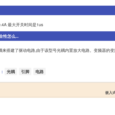
0.4A 最大开关时间是1us
怎么...
号的光耦来搭建了驱动电路,由于该型号光耦内置放大电路。变频器的
：
光耦
引脚
电路
嵌入