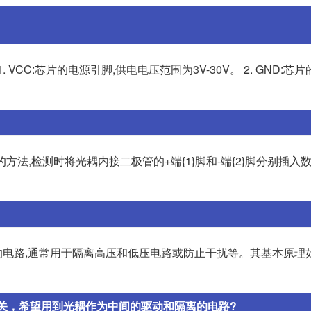
 VCC:芯片的电源引脚,供电电压范围为3V-30V。 2. GND:芯
方法,检测时将光耦内接二极管的+端{1}脚和-端{2}脚分别插入
电路,通常用于隔离高压和低压电路或防止干扰等。其基本原理如
开关，希望用到光耦作为中间的驱动和隔离的电路?