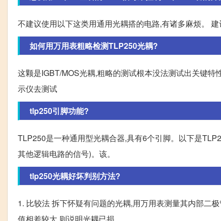
不建议使用以下这类用通用光耦搭的电路,有诸多麻烦。 建议使
如何用万用表粗略检测TLP250光耦?
这颗是IGBT/MOS光耦,粗略的测试根本没法测试出关键特
示仪去测试
tlp250引脚功能?
TLP250是一种通用型光耦合器,具有6个引脚。以下是TLP25
其他逻辑电路的信号)。该。
tlp250光耦好坏判别方法?
1. 比较法 拆下怀疑有问题的光耦,用万用表测量其内部
值相差较大,则说明光耦已损。