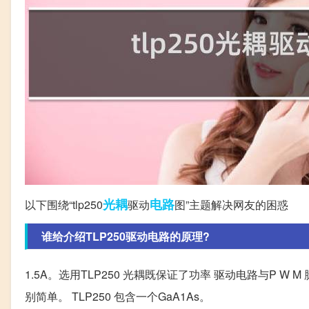
光耦
电路
以下围绕“tlp250
驱动
图”主题解决网友的困惑
谁给介绍TLP250驱动电路的原理?
1.5A。选用TLP250 光耦既保证了功率 驱动电路与P W
别简单。 TLP250 包含一个GaA1As。