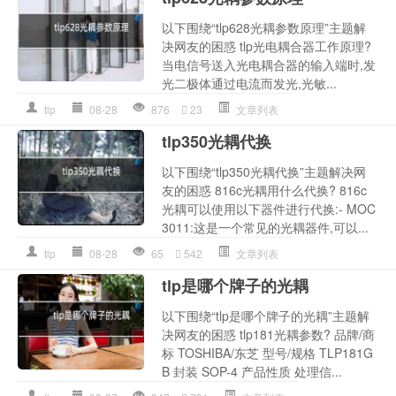
以下围绕“tlp628光耦参数原理”主题解
决网友的困惑 tlp光电耦合器工作原理?
当电信号送入光电耦合器的输入端时,发
光二极体通过电流而发光,光敏...
tlp
08-28
876
23
文章列表
tlp350光耦代换
以下围绕“tlp350光耦代换”主题解决网
友的困惑 816c光耦用什么代换? 816c
光耦可以使用以下器件进行代换:- MOC
3011:这是一个常见的光耦器件,可以...
tlp
08-28
65
542
文章列表
tlp是哪个牌子的光耦
以下围绕“tlp是哪个牌子的光耦”主题解
决网友的困惑 tlp181光耦参数? 品牌/商
标 TOSHIBA/东芝 型号/规格 TLP181G
B 封装 SOP-4 产品性质 处理信...