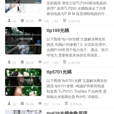
友的困惑 谁给介绍TLP250驱动电路的
原理? 选用TLP250 光耦既保证了功率
驱动电路与P W M 脉宽调制电路的可...
tlp
08-28
708
48
文章列表
tlp109光耦
以下围绕“tlp109光耦”主题解决网友的
困惑 光耦p109参数? 3. 在实际应用中,
光耦P109常用于电力电子、通信、医疗
等地方,需要根据具体的应用场景...
tlp
08-28
627
86
文章列表
tlp5701光耦
以下围绕“tlp5701光耦”主题解决网友的
困惑 tlp5701参数 •电磁炉和家用电器
制造商:TLP5701 Toshiba 产品种类:逻
辑输出光电耦合器 RoHS: 详细信...
tlp
08-28
282
714
文章列表
tlp628光耦参数原理