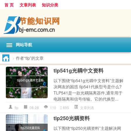
首 页
文章列表
知识分类
网站导航
>
作者“tlp”的文章
tlp541g光耦中文资料
以下围绕“tlp541g光耦中文资料”主题解
决网友的困惑 tlp541代换型号是什么?
TLP541是一款光耦隔离器件,通常用于
电路隔离和信号传输。它的代换型...
tlp
08-28
110
695
文章列表
tlp250光耦资料
以下围绕“tlp250光耦资料”主题解决网