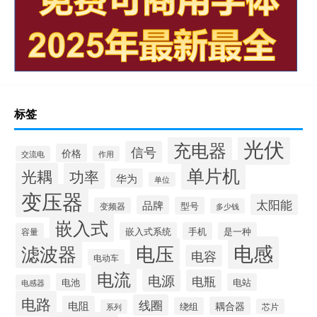
标签
光伏
充电器
信号
价格
交流电
作用
单片机
光耦
功率
华为
单位
变压器
太阳能
品牌
型号
变频器
多少钱
嵌入式
嵌入式系统
手机
是一种
容量
电感
滤波器
电压
电容
电动车
电流
电源
电瓶
电池
电站
电感器
电路
线圈
电阻
耦合器
绕组
芯片
系列