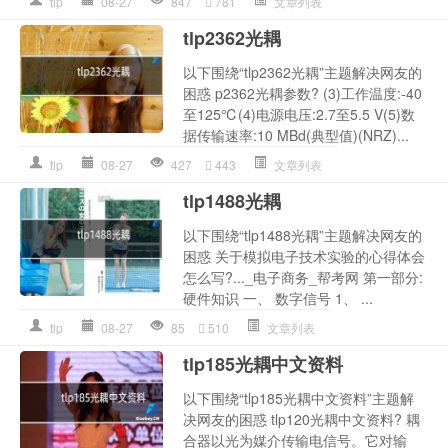
tlp
08-27
847
781
文章列表
tlp2362光耦
以下围绕“tlp2362光耦”主题解决网友的
困惑 p2362光耦参数? (3)工作温度:-40
至125℃(4)电源电压:2.7至5.5 V(5)数
据传输速率:10 MBd(典型值)(NRZ)...
tlp
08-27
427
443
文章列表
tlp1488光耦
以下围绕“tlp1488光耦”主题解决网友的
困惑 关于模拟电子技术实验的心得体会
怎么写?..._电子商务_帮考网 第一部分:
硬件知识 一、 数字信号 1、 ...
tlp
08-27
85
510
文章列表
tlp185光耦中文资料
以下围绕“tlp185光耦中文资料”主题解
决网友的困惑 tlp120光耦中文资料? 耦
合器以光为媒介传输电信号。它对输