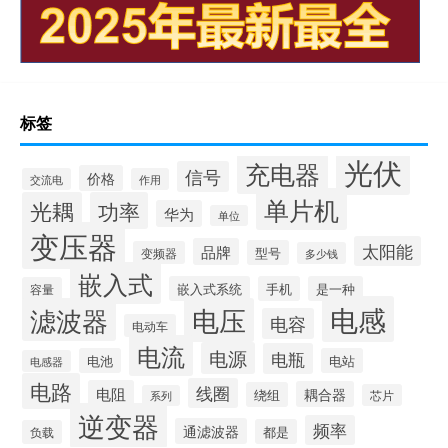
标签
光伏
充电器
信号
价格
交流电
作用
单片机
光耦
功率
华为
单位
变压器
太阳能
品牌
型号
变频器
多少钱
嵌入式
嵌入式系统
手机
是一种
容量
电感
滤波器
电压
电容
电动车
电流
电源
电瓶
电池
电站
电感器
电路
线圈
电阻
耦合器
绕组
芯片
系列
逆变器
频率
通滤波器
都是
负载