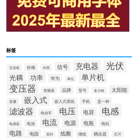
标签
光伏
充电器
信号
价格
交流电
作用
单片机
光耦
功率
华为
单位
变压器
太阳能
品牌
型号
变频器
多少钱
嵌入式
嵌入式系统
手机
是一种
容量
电感
滤波器
电压
电容
电动车
电流
电源
电瓶
电池
电站
电感器
电路
线圈
电阻
耦合器
绕组
芯片
系列