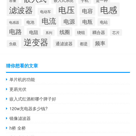
嵌入式系统
手机
是一种
容量
电感
滤波器
电压
电容
电动车
电流
电源
电瓶
电池
电站
电感器
电路
线圈
电阻
耦合器
绕组
芯片
系列
逆变器
频率
通滤波器
都是
负载
猜你想看的文章
单片机的功能
更易光伏
嵌入式红酒柜哪个牌子好
120w充电器多少钱?
镜像滤波器
h桥 全桥