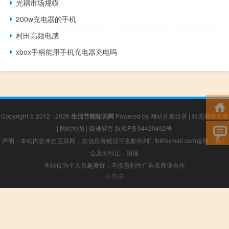
光耦市场规模
200w充电器的手机
村田高频电感
xbox手柄能用手机充电器充电吗
Copyright © 2012 - 2026
生活节能知识网
Powered by
网站分类目录
|
精选推荐文章
|
网站地图
|
疑难解答
陕ICP备04429492号
声明：本站内容来自互联网，如信息有错误可发邮件到f_fb#foxmail.com说明，我们
会及时纠正，谢谢
本站仅为个人兴趣爱好，不接盈利性广告及商业合作
小男孩