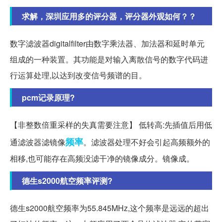
求解，深圳应用多的评分器，评分器外观如何？？
数字滤波器digitalfilter由数字乘法器、加法器和延时单元
组成的一种装置。其功能是对输入离散信号的数字代码进
行运算处理,以达到改变信号频谱的目。
pcm记录原理?
【非整数倍重采样的失真需要注意】 低转高:先插值后用低
频率
通滤波器滤镜像
。滤波器处理不好会引起高频额外的
相移,也可能存在高频没滤干净的镜像成分。镜像成。
德生s2000航空频率评测?
德生s2000航空频率为55.845MHz,这个频率是远远的超出