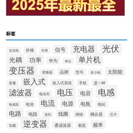
标签
光伏
充电器
信号
价格
交流电
作用
单片机
光耦
功率
华为
单位
变压器
太阳能
品牌
型号
变频器
多少钱
嵌入式
嵌入式系统
手机
是一种
容量
电感
滤波器
电压
电容
电动车
电流
电源
电瓶
电池
电站
电感器
电路
线圈
电阻
耦合器
绕组
芯片
系列
逆变器
频率
通滤波器
都是
负载