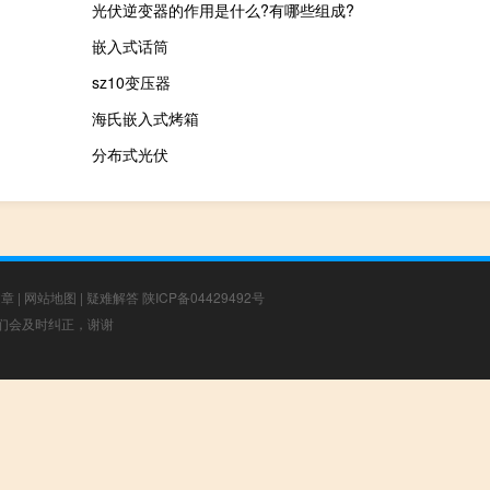
光伏逆变器的作用是什么?有哪些组成?
嵌入式话筒
sz10变压器
海氏嵌入式烤箱
分布式光伏
文章
|
网站地图
|
疑难解答
陕ICP备04429492号
，我们会及时纠正，谢谢