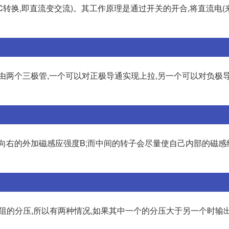
DC-AC转换,即直流变交流)。其工作原理是通过开关的开合,将直流电(
样,由两个三极管,一个可以对正极导通实现上拉,另一个可以对负极
指向右的外加磁感应强度B;而中间的转子会尽量使自己内部的磁感
阻的分压,所以有两种情况,如果其中一个的分压大于另一个时输出