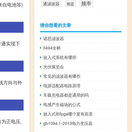
频率
通滤波器
都是
来自电池等)
猜你想看的文章
诺思滤波器
导通实现下
tl494全桥
嵌入式系统有哪些
光伏展览会
常见的滤波器有哪些
线方向与外
电源适配器电路原理
车载充电器都是通用的吗
电感产生磁场的公式
嵌入式和fpga哪个更有前景
为正电压,
gb1094.1-2013电力变压器