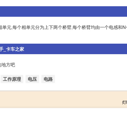
相单元,每个相单元分为上下两个桥臂,每个桥臂均由一个电感和N
手_卡车之家
的地方吧
工作原理
电压
电路
灯