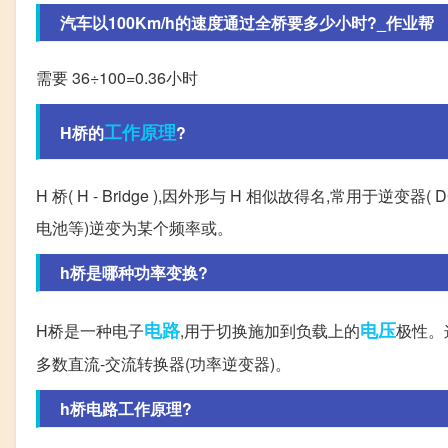
汽车以100Km/h的速度通过全桥要多少小时?_作业帮
需要 36÷100=0.36小时
工作原理
H桥的
?
H 桥( H - Bridge ),因外形与 H 相似故得名,常用于逆
电池等)逆变为某个频率或。
h桥是哪种功率变换?
电路
电压
H桥是一种电子
,用于切换施加到负载上的
极性。
多数直流-交流转换器(功率逆变器)。
h桥电路工作原理?