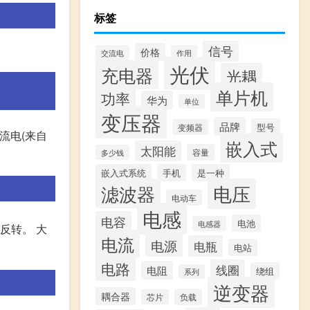
标签
信号
价格
交流电
作用
光伏
充电器
光耦
单片机
功率
华为
单位
变压器
品牌
型号
变频器
直流电(来自
嵌入式
太阳能
容量
多少钱
嵌入式系统
手机
是一种
滤波器
电压
电动车
电感
电容
电池
电感器
反转。 大
电流
电源
电瓶
电站
电路
线圈
电阻
绕组
系列
逆变器
耦合器
负载
芯片