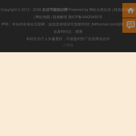
Copyright © 2012 - 2026
生活节能知识网
Powered by
网站分类目录
|
精选推荐文章
|
网站地图
|
疑难解答
陕ICP备04429492号
声明：本站内容来自互联网，如信息有错误可发邮件到f_fb#foxmail.com说明，我们
会及时纠正，谢谢
本站仅为个人兴趣爱好，不接盈利性广告及商业合作
小男孩