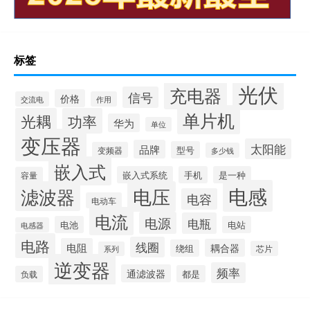
标签
光伏
充电器
信号
价格
交流电
作用
单片机
光耦
功率
华为
单位
变压器
太阳能
品牌
型号
变频器
多少钱
嵌入式
嵌入式系统
手机
是一种
容量
电感
滤波器
电压
电容
电动车
电流
电源
电瓶
电池
电站
电感器
电路
线圈
电阻
耦合器
绕组
芯片
系列
逆变器
频率
通滤波器
都是
负载