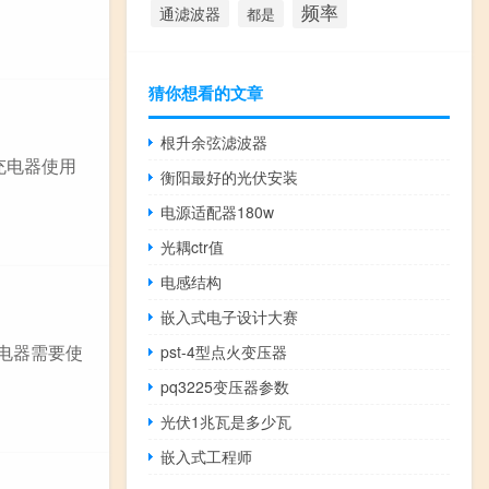
频率
通滤波器
都是
猜你想看的文章
根升余弦滤波器
的充电器使用
衡阳最好的光伏安装
电源适配器180w
光耦ctr值
电感结构
嵌入式电子设计大赛
8充电器需要使
pst-4型点火变压器
pq3225变压器参数
光伏1兆瓦是多少瓦
嵌入式工程师