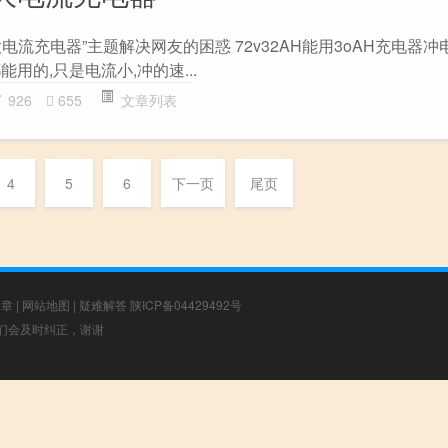
多大电流充电器”主题解决网友的困惑 72v32AH能用3oAH充电器冲
都能用的,只是电流小,冲的速...
926
655
文章列表
4
5
6
下一页
尾页
文章
|
网站地图
|
疑难解答
陕ICP备04429492号
，我们会及时纠正，谢谢