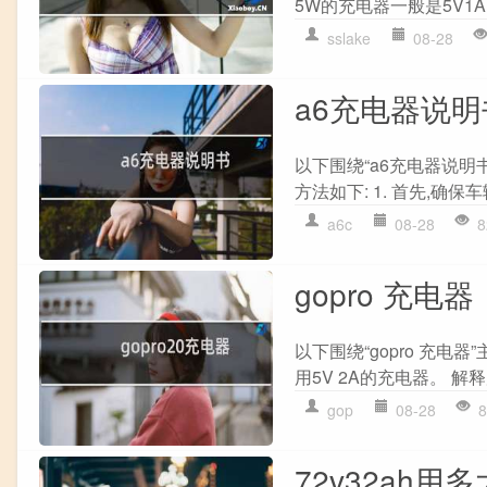
5W的充电器一般是5V1A的
sslake
08-28
a6充电器说明
以下围绕“a6充电器说明
方法如下: 1. 首先,确保
a6c
08-28
8
gopro 充电器
以下围绕“gopro 充电器
用5V 2A的充电器。 解释原
gop
08-28
8
72v32ah