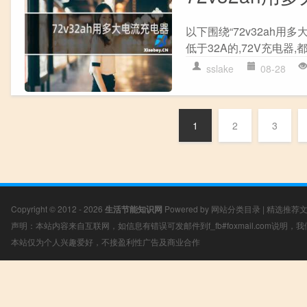
以下围绕“72v32ah用
低于32A的,72V充电器,
sslake
08-28
1
2
3
Copyright © 2012 - 2026
生活节能知识网
Powered by
网站分类目录
|
精选推荐
声明：本站内容来自互联网，如信息有错误可发邮件到f_fb#foxmail.com说明
本站仅为个人兴趣爱好，不接盈利性广告及商业合作