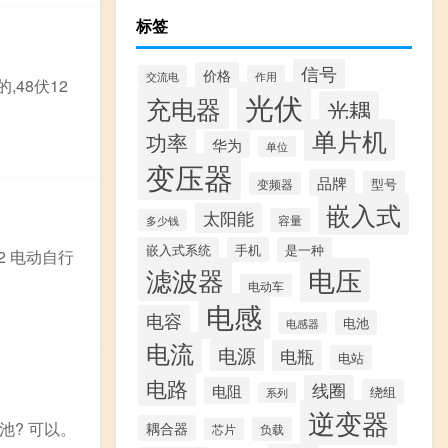
标签
信号
价格
交流电
作用
,48伏12
光伏
充电器
光耦
单片机
功率
华为
单位
变压器
品牌
型号
变频器
嵌入式
太阳能
容量
多少钱
嵌入式系统
手机
是一种
2 电动自行
滤波器
电压
电动车
电感
电容
电池
电感器
电流
电源
电瓶
电站
电路
线圈
电阻
绕组
系列
逆变器
池? 可以。
耦合器
负载
芯片