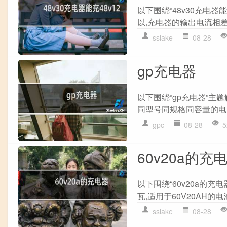
以下围绕“48v30充电器能
以,充电器的输出电流相差
sslake
08-28
gp充电器
以下围绕“gp充电器”主题
同型号同规格同容量的电池
gpc
08-28
5
60v20a的充
以下围绕“60v20a的充电
瓦,适用于60V20AH的电
sslake
08-28