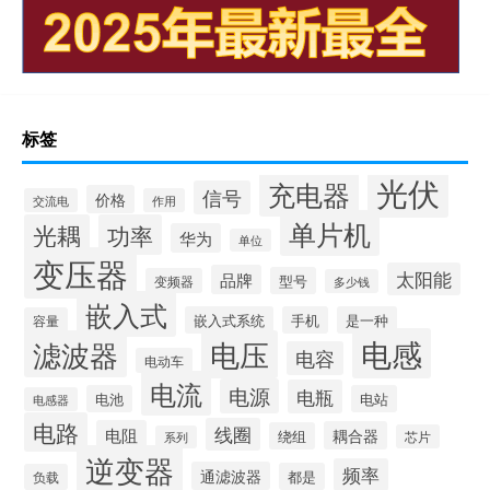
标签
光伏
充电器
信号
价格
交流电
作用
单片机
光耦
功率
华为
单位
变压器
太阳能
品牌
型号
变频器
多少钱
嵌入式
嵌入式系统
手机
是一种
容量
电感
滤波器
电压
电容
电动车
电流
电源
电瓶
电池
电站
电感器
电路
线圈
电阻
耦合器
绕组
芯片
系列
逆变器
频率
通滤波器
都是
负载