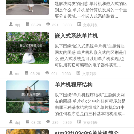
题解决网友的困惑 单片机和嵌入式的区
别是什么 单片机是计算机发展的一个重
要分支领域,一个嵌入式系统装置...
dpj
08-28
891
833
文章列表
嵌入式系统单片机
以下围绕“嵌入式系统单片机”主题解决
网友的困惑 单片机和嵌入式的区别是什
么 嵌入式系统是可以用单片机实现,也
可以用其它可编程的电子器件实现...
rrs
08-28
901
933
文章列表
单片机程序结构
以下围绕“单片机程序结构”主题解决网
友的困惑 单片机c51中的任何程序总是
由哪三种基本结构组成? 单片机C51中
的任何程序总是由三种基本结构组成...
dpj
08-28
239
369
文章列表
stm32f103c8t6单片机简介