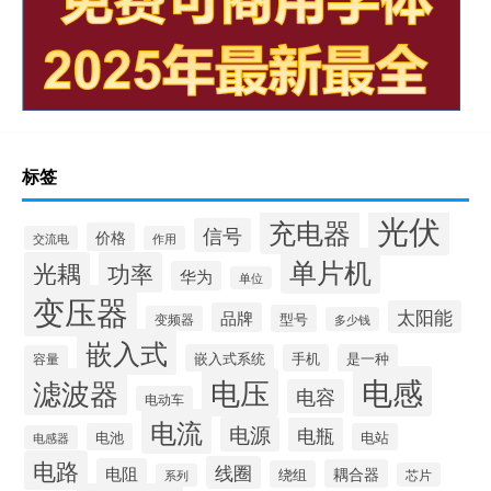
标签
光伏
充电器
信号
价格
交流电
作用
单片机
光耦
功率
华为
单位
变压器
太阳能
品牌
型号
变频器
多少钱
嵌入式
嵌入式系统
手机
是一种
容量
电感
滤波器
电压
电容
电动车
电流
电源
电瓶
电池
电站
电感器
电路
线圈
电阻
耦合器
绕组
芯片
系列