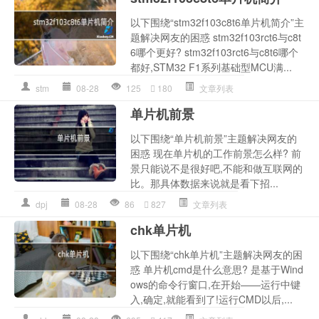
以下围绕“stm32f103c8t6单片机简介”主
题解决网友的困惑 stm32f103rct6与c8t
6哪个更好? stm32f103rct6与c8t6哪个
都好,STM32 F1系列基础型MCU满...
stm
08-28
125
180
文章列表
单片机前景
以下围绕“单片机前景”主题解决网友的
困惑 现在单片机的工作前景怎么样? 前
景只能说不是很好吧,不能和做互联网的
比。那具体数据来说就是看下招...
dpj
08-28
86
827
文章列表
chk单片机
以下围绕“chk单片机”主题解决网友的困
惑 单片机cmd是什么意思? 是基于Wind
ows的命令行窗口,在开始——运行中键
入,确定,就能看到了!运行CMD以后,...