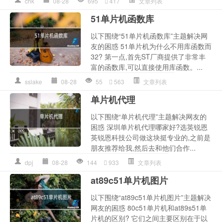
chk
08-28
695
417
文章列表
51单片机函数库
以下围绕“51单片机函数库”主题解决网
友的困惑 51单片机为什么不用库函数而
32? 第一点,首先ST厂商提供了非常丰
富的函数库,可以直接使用库函数。...
sslake
08-28
55
563
文章列表
单片机代理
以下围绕“单片机代理”主题解决网友的
困惑 深圳单片机代理哪家好?选英锐恩
英锐恩科技公司做这块挺专业的,之前是
朋友推荐给我,然后去和他们合作...
dpj
08-28
144
933
文章列表
at89c51单片机图片
以下围绕“at89c51单片机图片”主题解决
网友的困惑 80c51单片机和at89s51单
片机的区别? 它们之间主要区别在于以