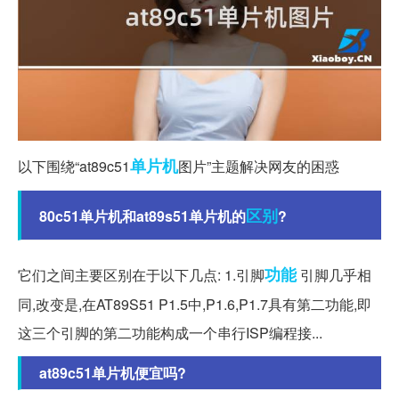
单片机
以下围绕“at89c51
图片”主题解决网友的困惑
区别
80c51单片机和at89s51单片机的
?
功能
它们之间主要区别在于以下几点: 1.引脚
引脚几乎相
同,改变是,在AT89S51 P1.5中,P1.6,P1.7具有第二功能,即
这三个引脚的第二功能构成一个串行ISP编程接...
at89c51单片机便宜吗?