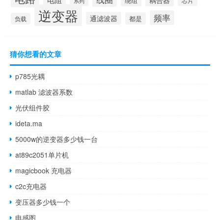
耦合器
绕组
芯片
系列
逆变器
频率
通滤波器
都是
负载
猜你想看的文章
p785光耦
matlab 滤波器系数
光伏组件胶
ideta.ma
5000w的逆变器多少钱一台
at89c2051单片机
magicbook 充电器
c2c充电器
变压器多少钱一个
电感图