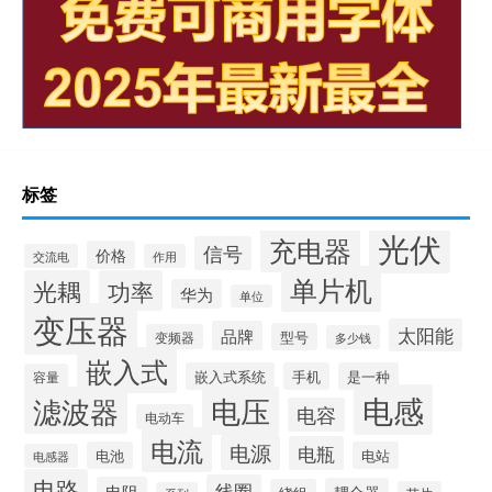
标签
光伏
充电器
信号
价格
交流电
作用
单片机
光耦
功率
华为
单位
变压器
太阳能
品牌
型号
变频器
多少钱
嵌入式
嵌入式系统
手机
是一种
容量
电感
滤波器
电压
电容
电动车
电流
电源
电瓶
电池
电站
电感器
电路
线圈
电阻