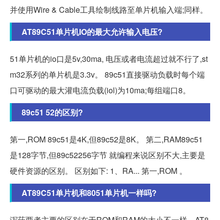
并使用Wire & Cable工具绘制线路至单片机输入端;同样。
AT89C51单片机IO的最大允许输入电压?
51单片机的io口是5v,30ma, 电压或者电流超过就不行了,st
m32系列的单片机是3.3v。 89c51直接驱动负载时每个端
口可驱动的最大灌电流负载(iol)为10ma;每组端口8。
89c51 52的区别?
第一,ROM 89c51是4K,但89c52是8K。 第二,RAM89c51
是128字节,但89c52256字节 就编程来说区别不大,主要是
硬件资源的区别。 区别如下: 1、RA... 第一,ROM 。
AT89C51单片机和8051单片机一样吗?
泻药两者主要的区别在于ROM和RAM的大小不一样。AT8