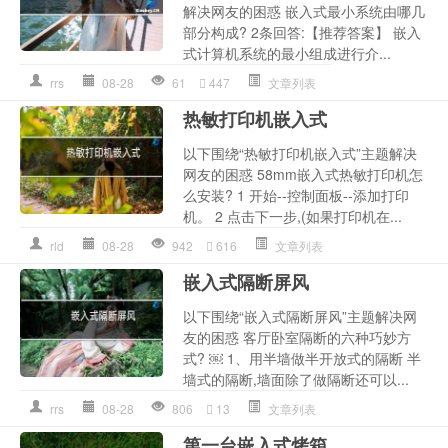
解决网友的困惑 嵌入式最小系统由哪几
部分构成? 2条回答:【推荐答案】 嵌入
式计算机系统的最小组成进行介...
rrs
08-28
61
447
文章列表
热敏打印机嵌入式
以下围绕“热敏打印机嵌入式”主题解决
网友的困惑 58mm嵌入式热敏打印机怎
么安装? 1 开始--控制面板--添加打印
机。 2 点击下一步,(如果打印机在...
rld
08-28
942
616
文章列表
嵌入式隔断屏风
以下围绕“嵌入式隔断屏风”主题解决网
友的困惑 客厅卧室隔断的六种巧妙方
式? ￼ 1、用半墙做半开放式的隔断 半
墙式的隔断,墙面除了做隔断还可以...
rrs
08-28
806
13
文章列表
第一台嵌入式烤箱