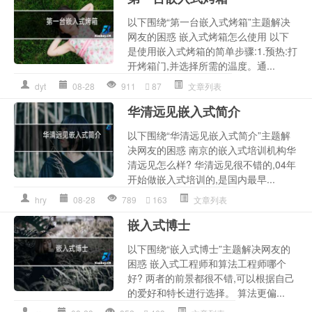
以下围绕“第一台嵌入式烤箱”主题解决
网友的困惑 嵌入式烤箱怎么使用 以下
是使用嵌入式烤箱的简单步骤:1.预热:打
开烤箱门,并选择所需的温度。通...
dyt
08-28
911
87
文章列表
华清远见嵌入式简介
以下围绕“华清远见嵌入式简介”主题解
决网友的困惑 南京的嵌入式培训机构华
清远见怎么样? 华清远见很不错的,04年
开始做嵌入式培训的,是国内最早...
hry
08-28
789
163
文章列表
嵌入式博士
以下围绕“嵌入式博士”主题解决网友的
困惑 嵌入式工程师和算法工程师哪个
好? 两者的前景都很不错,可以根据自己
的爱好和特长进行选择。 算法更偏...