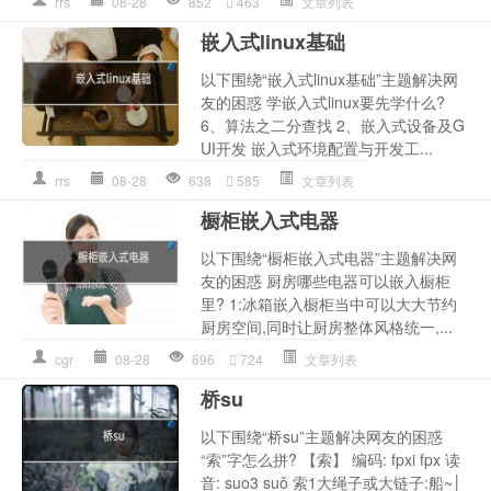
rrs
08-28
852
463
文章列表
嵌入式linux基础
以下围绕“嵌入式linux基础”主题解决网
友的困惑 学嵌入式linux要先学什么?
6、算法之二分查找 2、嵌入式设备及G
UI开发 嵌入式环境配置与开发工...
rrs
08-28
638
585
文章列表
橱柜嵌入式电器
以下围绕“橱柜嵌入式电器”主题解决网
友的困惑 厨房哪些电器可以嵌入橱柜
里? 1:冰箱嵌入橱柜当中可以大大节约
厨房空间,同时让厨房整体风格统一,...
cgr
08-28
696
724
文章列表
桥su
以下围绕“桥su”主题解决网友的困惑
“索”字怎么拼? 【索】 编码: fpxi fpx 读
音: suo3 suǒ 索1大绳子或大链子:船~│