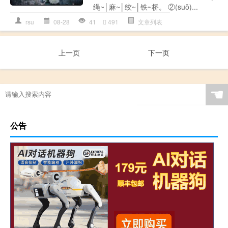
绳~│麻~│绞~│铁~桥。 ②(suǒ)...
rsu
08-28
41
491
文章列表
上一页
下一页
☚
公告