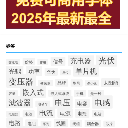
标签
光伏
充电器
信号
价格
交流电
作用
单片机
光耦
功率
华为
单位
变压器
太阳能
品牌
型号
变频器
多少钱
嵌入式
嵌入式系统
手机
是一种
容量
电感
滤波器
电压
电容
电动车
电流
电源
电瓶
电池
电站
电感器
电路
线圈
电阻
耦合器
绕组
芯片
系列