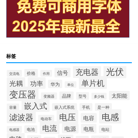
标签
光伏
充电器
信号
价格
交流电
作用
单片机
光耦
功率
华为
单位
变压器
太阳能
品牌
型号
变频器
多少钱
嵌入式
嵌入式系统
手机
是一种
容量
电感
滤波器
电压
电容
电动车
电流
电源
电瓶
电池
电站
电感器