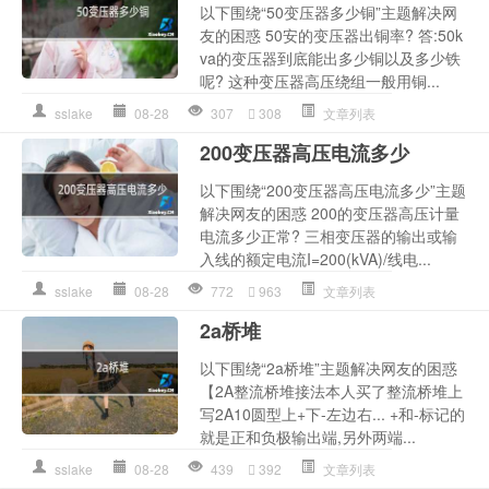
以下围绕“50变压器多少铜”主题解决网
友的困惑 50安的变压器出铜率? 答:50k
va的变压器到底能出多少铜以及多少铁
呢? 这种变压器高压绕组一般用铜...
sslake
08-28
307
308
文章列表
200变压器高压电流多少
以下围绕“200变压器高压电流多少”主题
解决网友的困惑 200的变压器高压计量
电流多少正常? 三相变压器的输出或输
入线的额定电流I=200(kVA)/线电...
sslake
08-28
772
963
文章列表
2a桥堆
以下围绕“2a桥堆”主题解决网友的困惑
【2A整流桥堆接法本人买了整流桥堆上
写2A10圆型上+下-左边右... +和-标记的
就是正和负极输出端,另外两端...
sslake
08-28
439
392
文章列表