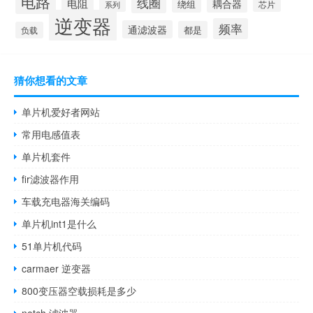
电路
线圈
电阻
耦合器
绕组
芯片
系列
逆变器
频率
通滤波器
都是
负载
猜你想看的文章
单片机爱好者网站
常用电感值表
单片机套件
fir滤波器作用
车载充电器海关编码
单片机int1是什么
51单片机代码
carmaer 逆变器
800变压器空载损耗是多少