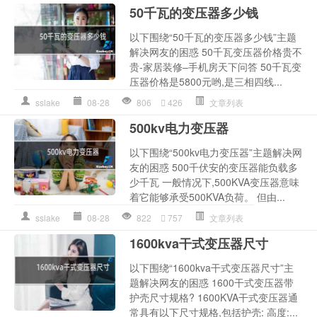
50千瓦的变压器多少钱
以下围绕“50千瓦的变压器多少钱”主题
解决网友的困惑 50千瓦变压器价格贵不
贵-家居装修–手机房天下问答 50千瓦变
压器价格是5800元哟,是三相四线...
sslake
08-28
806
426
文章列表
500kv电力变压器
以下围绕“500kv电力变压器”主题解决网
友的困惑 500千伏安的变压器能负载多
少千瓦 一般情况下,500KVA变压器意味
着它能够承受500KVA负荷。 但由...
sslake
08-28
822
757
文章列表
1600kva干式变压器尺寸
以下围绕“1600kva干式变压器尺寸”主
题解决网友的困惑 1600干式变压器带
护壳尺寸规格? 1600KVA干式变压器通
常具有以下尺寸规格,包括护壳: 高度:...