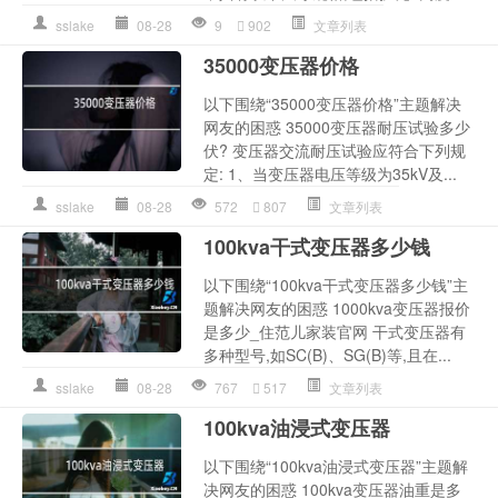
sslake
08-28
9
902
文章列表
35000变压器价格
以下围绕“35000变压器价格”主题解决
网友的困惑 35000变压器耐压试验多少
伏? 变压器交流耐压试验应符合下列规
定: 1、当变压器电压等级为35kV及...
sslake
08-28
572
807
文章列表
100kva干式变压器多少钱
以下围绕“100kva干式变压器多少钱”主
题解决网友的困惑 1000kva变压器报价
是多少_住范儿家装官网 干式变压器有
多种型号,如SC(B)、SG(B)等,且在...
sslake
08-28
767
517
文章列表
100kva油浸式变压器
以下围绕“100kva油浸式变压器”主题解
决网友的困惑 100kva变压器油重是多