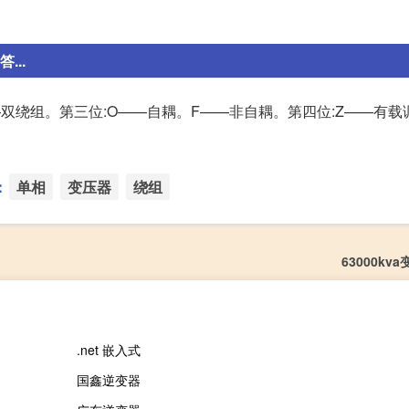
...
—双绕组。第三位:O——自耦。F——非自耦。第四位:Z——有载
：
单相
变压器
绕组
63000kv
.net 嵌入式
国鑫逆变器