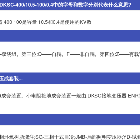
-400/10.5-100/0.4中的字母和数字分别代表什么意思?
 100是容量 10.5和0.4是使用的KV数
——双绕组。第三位:O——自耦。F——非自耦。第四位:Z——有载
套装...
套装置。小电阻接地成套装置一般由:DKSC接地变压器 ENR
C-三相环氧树脂浇注;SG-三相干式自冷;JMB-局部照明变压器;YD-