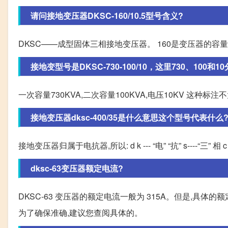
请问接地变压器DKSC-160/10.5型号含义?
DKSC——成型固体三相接地变压器。 160是变压器的容量(KV
接地变型号是DKSC-730-100/10，这里730、100和
一次容量730KVA,二次容量100KVA,电压10KV 这种标注不太常规
接地变压器dksc-400/35是什么意思这个型号代表什么
接地变压器归属于电抗器,所以: d k --- “电” “抗” s----“三” 
dksc-63变压器额定电流?
DKSC-63 变压器的额定电流一般为 315A。但是,
为了确保准确,建议您查阅具体的。