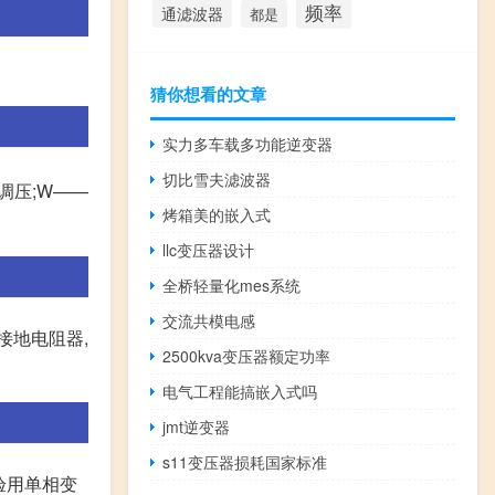
频率
通滤波器
都是
猜你想看的文章
实力多车载多功能逆变器
切比雪夫滤波器
调压;W——
烤箱美的嵌入式
llc变压器设计
全桥轻量化mes系统
交流共模电感
接地电阻器,
2500kva变压器额定功率
电气工程能搞嵌入式吗
jmt逆变器
s11变压器损耗国家标准
试验用单相变