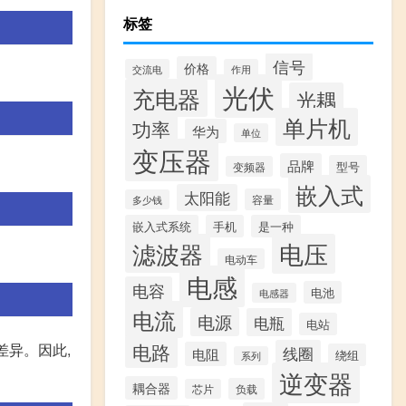
标签
信号
价格
交流电
作用
光伏
充电器
光耦
单片机
功率
华为
单位
变压器
品牌
型号
变频器
嵌入式
太阳能
容量
多少钱
嵌入式系统
手机
是一种
滤波器
电压
电动车
电感
电容
电池
电感器
电流
电源
电瓶
电站
电路
差异。因此,
线圈
电阻
绕组
系列
逆变器
耦合器
负载
芯片