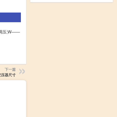
调压;W——
下一篇
a变压器尺寸