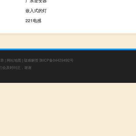
广东逆变器
嵌入式的灯
221电感
文章
|
网站地图
|
疑难解答
陕ICP备04429492号
，我们会及时纠正，谢谢