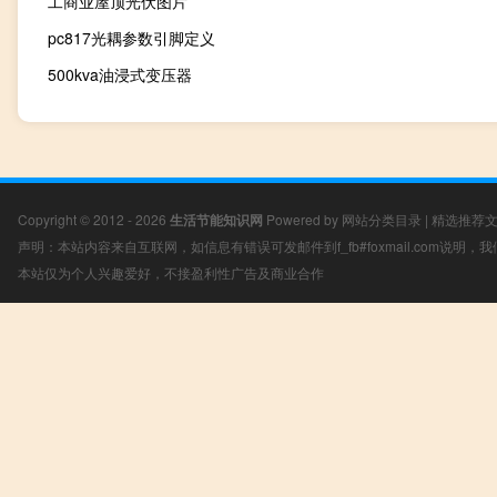
工商业屋顶光伏图片
pc817光耦参数引脚定义
500kva油浸式变压器
Copyright © 2012 - 2026
生活节能知识网
Powered by
网站分类目录
|
精选推荐
声明：本站内容来自互联网，如信息有错误可发邮件到f_fb#foxmail.com说明
本站仅为个人兴趣爱好，不接盈利性广告及商业合作