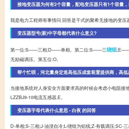
接地变压器为何有2个容量，配电变压器只有1个容量，DKSC
我是电力工程师有事情问 回答是干式的聚希无接地的变压器 400
变压器型号(新)中字母都代表什么意义?
绕组
第一位:S——三相;D——单相。第二位:S——三
;E
无励磁调压。第五位:O。
帮个忙呗，河北量身定造高低压成套装置提供商，高低压成
当接地系统对人身安全方面要求高的时候会考虑小电阻接地成
LZZBJ9-10电流互感器,E。
变压器字母代表什么意思 - 白夜 的回答
D-单相;S-三相;J-油浸自冷;L-绕组为铝线;Z-有载调压;S