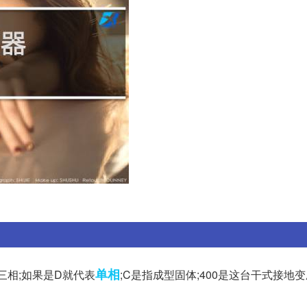
单相
三相;如果是D就代表
;C是指成型固体;400是这台干式接地