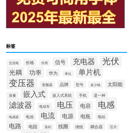
标签
光伏
充电器
信号
价格
交流电
作用
单片机
光耦
功率
华为
单位
变压器
太阳能
品牌
型号
变频器
多少钱
嵌入式
嵌入式系统
手机
是一种
容量
电感
滤波器
电压
电容
电动车
电流
电源
电瓶
电池
电站
电感器
电路
线圈
电阻
耦合器
绕组
芯片
系列