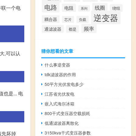
电路
线圈
并联一个电
电阻
绕组
系列
逆变器
耦合器
负载
芯片
频率
通滤波器
都是
猜你想看的文章
大,可以认
什么事逆变器
tdk滤波器的作用
50平方光伏发电多少
是... 电
江苏省光伏发电
嵌入式海尔冰箱
800干式变压器空载损耗
低通滤波器离散化
3150kva干式变压器参数
该先坏掉