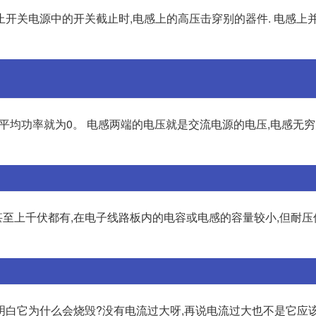
开关电源中的开关截止时,电感上的高压击穿别的器件. 电感上
平均功率就为0。 电感两端的电压就是交流电源的电压,电感无穷
上千伏都有,在电子线路板内的电容或电感的容量较小,但耐压值也
明白它为什么会烧毁?没有电流过大呀,再说电流过大也不是它应