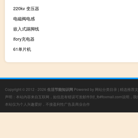
220kv 变压器
电磁阀电感
嵌入式踢脚线
ifory充电器
61单片机
Copyright © 2012 - 2026
生活节能知识网
Powered by
网站分类目录
|
精选推荐
声明：本站内容来自互联网，如信息有错误可发邮件到f_fb#foxmail.com说明
本站仅为个人兴趣爱好，不接盈利性广告及商业合作