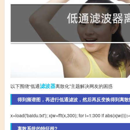
滤波器
以下围绕“低通
离散化”主题解决网友的困惑
得到频谱图，再进行低通滤波，然后再反变换得到离散数据
x=load('baidu.txt'); xjw=fft(x,300); for i=1:300 if abs(
离散系统的特征根?