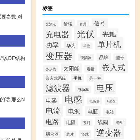
标签
要参数,对
信号
价格
交流电
作用
光伏
充电器
光耦
单片机
功率
华为
单位
变压器
品牌
所以DF结构
型号
变频器
嵌入式
太阳能
容量
多少钱
嵌入式系统
手机
是一种
滤波器
电压
电动车
电感
的话,那么N
电容
电池
电感器
电流
电源
电瓶
电站
电路
线圈
电阻
绕组
系列
逆变器
耦合器
负载
芯片