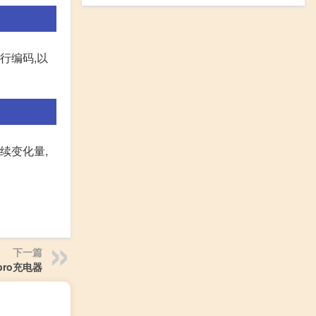
行编码,以
续变化量,
下一篇
5pro充电器