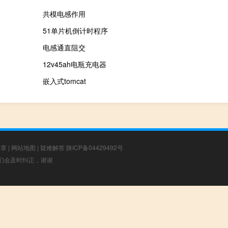
共模电感作用
51单片机倒计时程序
电感通直阻交
12v45ah电瓶充电器
嵌入式tomcat
文章
|
网站地图
|
疑难解答
陕ICP备04429492号
，我们会及时纠正，谢谢