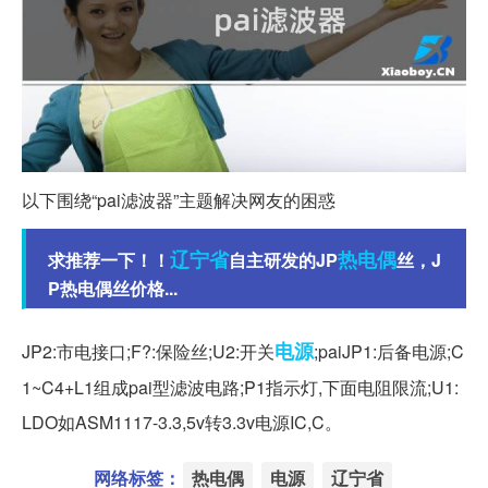
以下围绕“pai滤波器”主题解决网友的困惑
辽宁省
热电偶
求推荐一下！！
自主研发的JP
丝，J
P热电偶丝价格...
电源
JP2:市电接口;F?:保险丝;U2:开关
;paiJP1:后备电源;C
1~C4+L1组成pai型滤波电路;P1指示灯,下面电阻限流;U1:
LDO如ASM1117-3.3,5v转3.3v电源IC,C。
网络标签：
热电偶
电源
辽宁省