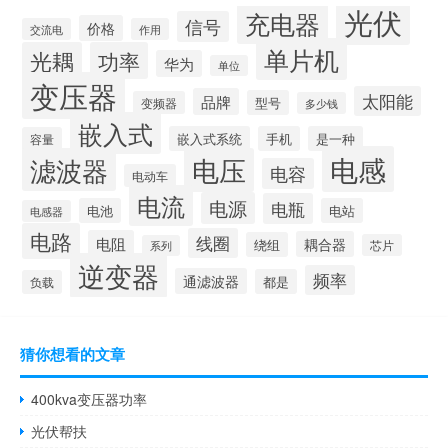
光伏
充电器
信号
价格
交流电
作用
单片机
光耦
功率
华为
单位
变压器
太阳能
品牌
型号
变频器
多少钱
嵌入式
嵌入式系统
手机
是一种
容量
电感
滤波器
电压
电容
电动车
电流
电源
电瓶
电池
电站
电感器
电路
线圈
电阻
耦合器
绕组
芯片
系列
逆变器
频率
通滤波器
都是
负载
猜你想看的文章
400kva变压器功率
光伏帮扶