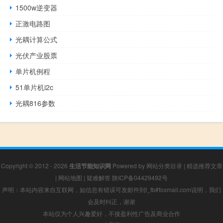
1500w逆变器
正激电路图
光耦计算公式
光伏产业股票
单片机例程
51单片机i2c
光耦816参数
Copyright © 2012 - 2026
生活节能知识网
Powered by
网站分类目录
|
精选推荐文章
|
网站地图
|
疑难解答
陕ICP备04429492号
声明：本站内容来自互联网，如信息有错误可发邮件到f_fb#foxmail.com说明，我们
会及时纠正，谢谢
本站仅为个人兴趣爱好，不接盈利性广告及商业合作