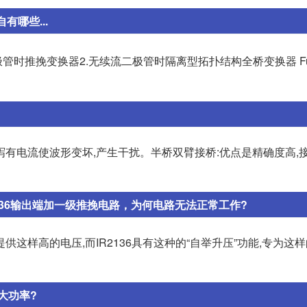
哪些...
时推挽变换器2.无续流二极管时隔离型拓扑结构全桥变换器 Full-b
有电流使波形变坏,产生干扰。半桥双臂接桥:优点是精确度高,接
2136输出端加一级推挽电路，为何电路无法正常工作?
这样高的电压,而IR2136具有这种的“自举升压”功能,专为这
大功率?