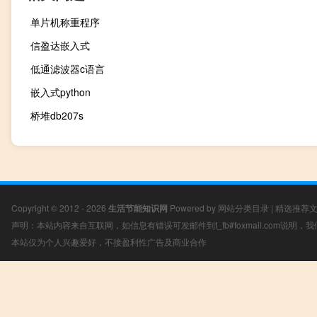
单片机称重程序
信盈达嵌入式
低通滤波器c语言
嵌入式python
桥堆db207s
Copyright © 2012 - 2026
生活节能知识网
Powered by
网站分类目录
|
精选推荐
声明：本站内容来自互联网，如信息有错误可发邮件到f_fb#foxmail.com说明
本站仅为个人兴趣爱好，不接盈利性广告及商业合作