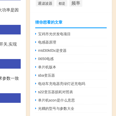
频率
通滤波器
都是
大功率是因
猜你想看的文章
宝鸡市光伏发电项目
电感器原理
开关,实现
mid30ktl3x逆变器
0650电感
单片机版本
sba变压器
要求参数一致
电动车充电器亮绿灯还充电吗
s22变压器损耗对照表
单片机scon是什么意思
光耦的型号与参数大全