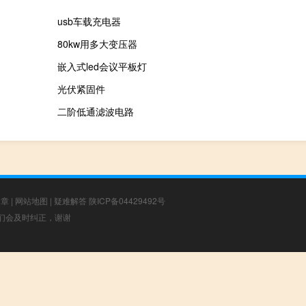
usb车载充电器
80kw用多大变压器
嵌入式led会议平板灯
光伏紧固件
二阶低通滤波电路
文章
|
网站地图
|
疑难解答
陕ICP备04429492号
，我们会及时纠正，谢谢