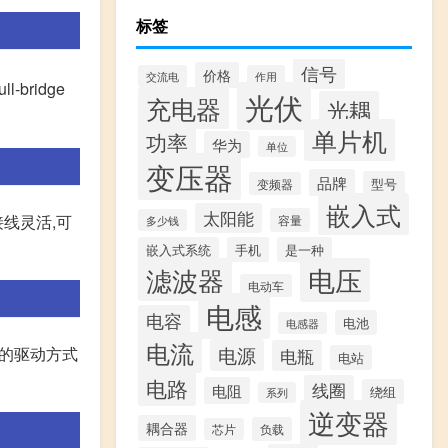
标签
信号
价格
交流电
作用
ridge
光伏
充电器
光耦
单片机
功率
华为
单位
变压器
品牌
型号
变频器
嵌入式
太阳能
线灵活,可
容量
多少钱
嵌入式系统
手机
是一种
滤波器
电压
电动车
电感
电容
电池
电感器
电流
样的驱动方式
电源
电瓶
电站
电路
线圈
电阻
绕组
系列
逆变器
耦合器
负载
芯片