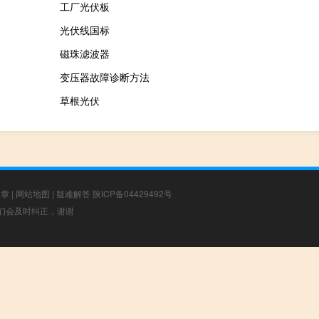
工厂光伏板
光伏线国标
磁珠滤波器
变压器故障诊断方法
草根光伏
文章
|
网站地图
|
疑难解答
陕ICP备04429492号
，我们会及时纠正，谢谢