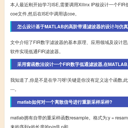
本人最近刚开始学习ISE,需要调用Xilinx IP核设计一个F
coe文件,然后在ISE中调用该coe。
怎么设计基于MATLAB的高阶带通滤波器的设计与仿真
文中介绍了FIR数字滤波器的基本原理、应用领域及设计思想,比
软件实现低通FIR滤波器。
采用窗函数法设计一个FIR数字低通滤波器,在MATLAB里
我知道了,你是不是在学习呀!关键是你没有定义这个函数,此函数为function hd
---。
matlab如何对一个离散信号进行重新采样采样?
matlab拥有自带的重采样函数resample。格式为:y = re
来的序列x的长度的p/q倍,p和。