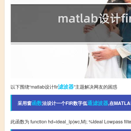
滤波器
以下围绕“matlab设计fir
”主题解决网友的困惑
函数
通滤波器
采用窗
法设计一个FIR数字低
,在MATLA
此函数为 function hd=ideal_lp(wc,M); %Ideal Lowpass filter comp