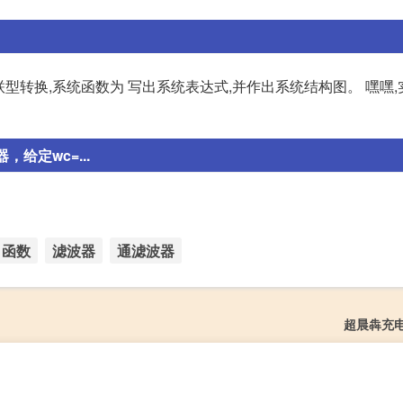
联型转换,系统函数为 写出系统表达式,并作出系统结构图。 嘿嘿,
给定wc=...
函数
滤波器
通滤波器
超晨犇充