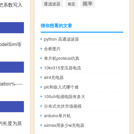
频率
通滤波器
都是
,把系数写入
猜你想看的文章
python 高通滤波器
elSim等
全桥图片
单片机proteus仿真
10kv315变压器电流
air4充电器
on%-----
plc和嵌入式哪个难
100uh电感电阻有多大
分布式光伏市场规模
arduino单片机
列y的长度为原
xsmax用多少w充电器