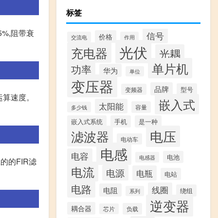
标签
大于5%,阻带衰
信号
价格
交流电
作用
光伏
充电器
光耦
单片机
功率
华为
单位
变压器
品牌
型号
变频器
运算速度。
嵌入式
太阳能
容量
多少钱
嵌入式系统
手机
是一种
滤波器
电压
电动车
电感
电容
电池
电感器
应的的FIR滤
电流
电源
电瓶
电站
电路
线圈
电阻
绕组
系列
逆变器
耦合器
负载
芯片