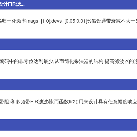
计FIR滤...
5000];%归一化频率mags=[1 0];devs=[0.05 0.01]%假设通带衰减不
系数编码中的非零位达到最少,从而简化乘法器的结构,提高滤波器的
BS(带阻)和多频带FIR滤波器;而函数fir2()用来设计具有任意幅度响