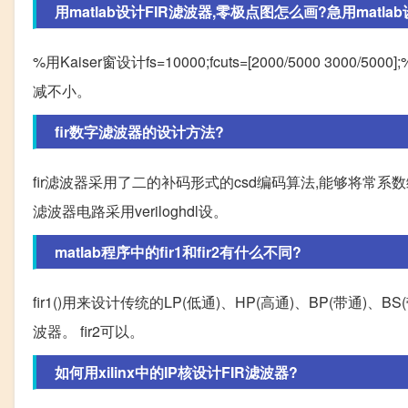
用matlab设计FIR滤波器,零极点图怎么画?急用matlab设
%用Kaiser窗设计fs=10000;fcuts=[2000/5000 3000/
减不小。
fir数字滤波器的设计方法?
fir滤波器采用了二的补码形式的csd编码算法,能够将常
滤波器电路采用veriloghdl设。
matlab程序中的fir1和fir2有什么不同?
fir1()用来设计传统的LP(低通)、HP(高通)、BP(带通)、
波器。 fir2可以。
如何用xilinx中的IP核设计FIR滤波器?