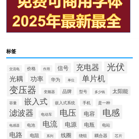
标签
光伏
充电器
信号
价格
交流电
作用
单片机
光耦
功率
华为
单位
变压器
太阳能
品牌
型号
变频器
多少钱
嵌入式
嵌入式系统
手机
是一种
容量
电感
滤波器
电压
电容
电动车
电流
电源
电瓶
电池
电站
电感器
电路
线圈
电阻
耦合器
绕组
芯片
系列