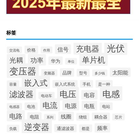
标签
光伏
充电器
信号
价格
交流电
作用
单片机
光耦
功率
华为
单位
变压器
太阳能
品牌
型号
变频器
多少钱
嵌入式
嵌入式系统
手机
是一种
容量
电感
滤波器
电压
电容
电动车
电流
电源
电瓶
电池
电站
电感器
电路
线圈
电阻
耦合器
绕组
芯片
系列
逆变器
频率
通滤波器
都是
负载